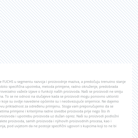
rupe FUCHS u segmentu razvoja i proizvodnje maziva, a predočuju trenutno stanje
sobito specifična upotreba, metoda primjene, radno okruženje, predobrada
verzalno važeće izjave o funkciji naših proizvoda. Naši se proizvodi ne smiju
vima. To se ne odnosi na slučajeve kada se proizvodi mogu ponovno ukloniti
ije koje su ovdje navedene općenite su i neobvezujuće smjernice. Ne dajemo
jegovu prikladnost za određenu primjenu. Stoga vam preporučujemo da se
etima primjene i kriterijima radne izvedbe proizvoda prije nego što ih
i proizvoda i upotrebu proizvoda uz dužan oprez. Naši su proizvodi podložni
ete proizvoda, samih proizvoda i njihovih proizvodnih procesa, kao i
nja, pod uvjetom da ne postoje specifični ugovori s kupcima koji to ne bi