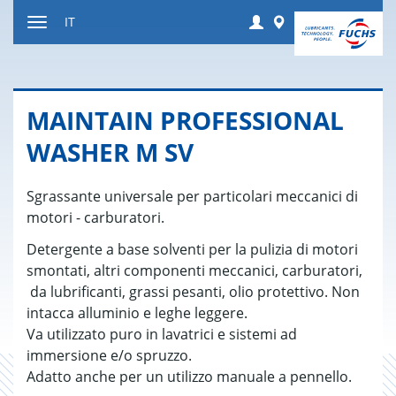
Salta
Login
Worldwide
IT
al
Attivare
contenuto
o
disattivare
la
MAIN­TAIN PRO­FES­SIO­NAL
navigazione
WA­SHER M SV
Sgrassante universale per particolari meccanici di
motori - carburatori.
Detergente a base solventi per la pulizia di motori
smontati, altri componenti meccanici, carburatori,
da lubrificanti, grassi pesanti, olio protettivo. Non
intacca alluminio e leghe leggere.
Va utilizzato puro in lavatrici e sistemi ad
immersione e/o spruzzo.
Adatto anche per un utilizzo manuale a pennello.