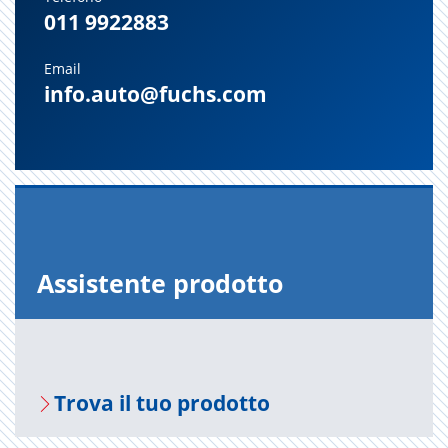
011 9922883
Email
info.auto@fuchs.com
As­si­sten­te pro­dot­to
Trova il tuo pro­dot­to