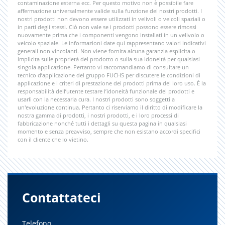
contaminazione esterna ecc. Per questo motivo non è possibile fare
affermazione universalmente valide sulla funzione dei nostri prodotti. I
nostri prodotti non devono essere utilizzati in velivoli o veicoli spaziali o
in parti degli stessi. Ciò non vale se i prodotti possono essere rimossi
nuovamente prima che i componenti vengono installati in un velivolo o
veicolo spaziale. Le informazioni date qui rappresentano valori indicativi
generali non vincolanti. Non viene fornita alcuna garanzia esplicita o
implicita sulle proprietà del prodotto o sulla sua idoneità per qualsiasi
singola applicazione. Pertanto vi raccomandiamo di consultare un
tecnico d’applicazione del gruppo FUCHS per discutere le condizioni di
applicazione e i criteri di prestazione dei prodotti prima del loro uso. È la
responsabilità dell’utente testare l’idoneità funzionale dei prodotti e
usarli con la necessaria cura. I nostri prodotti sono soggetti a
un'evoluzione continua. Pertanto ci riserviamo il diritto di modificare la
nostra gamma di prodotti, i nostri prodotti, e i loro processi di
fabbricazione nonché tutti i dettagli su questa pagina in qualsiasi
momento e senza preavviso, sempre che non esistano accordi specifici
con il cliente che lo vietino.
Contattateci
Telefono