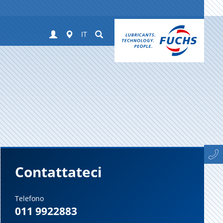
Login
Worldwide
Suchen
IT
Contattateci
Telefono
011 9922883