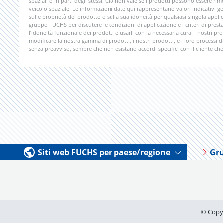
spaziali o in parti degli stessi. Ciò non vale se i prodotti possono essere 
veicolo spaziale. Le informazioni date qui rappresentano valori indicativi ge
sulle proprietà del prodotto o sulla sua idoneità per qualsiasi singola app
gruppo FUCHS per discutere le condizioni di applicazione e i criteri di presta
l’idoneità funzionale dei prodotti e usarli con la necessaria cura. I nostri pr
modificare la nostra gamma di prodotti, i nostri prodotti, e i loro processi 
senza preavviso, sempre che non esistano accordi specifici con il cliente che 
Siti web FUCHS per paese/regione
Gr
© Copy