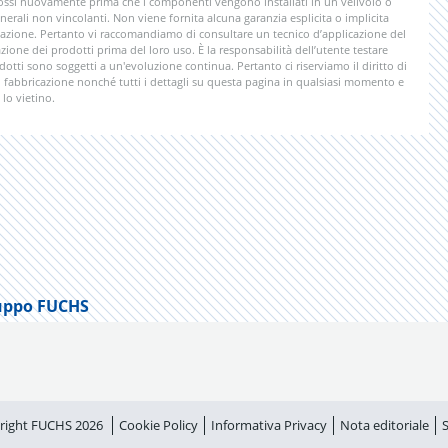
rimossi nuovamente prima che i componenti vengono installati in un velivolo o
nerali non vincolanti. Non viene fornita alcuna garanzia esplicita o implicita
licazione. Pertanto vi raccomandiamo di consultare un tecnico d’applicazione del
zione dei prodotti prima del loro uso. È la responsabilità dell’utente testare
odotti sono soggetti a un'evoluzione continua. Pertanto ci riserviamo il diritto di
di fabbricazione nonché tutti i dettagli su questa pagina in qualsiasi momento e
lo vietino.
uppo FUCHS
right FUCHS 2026
Cookie Policy
Informativa Privacy
Nota editoriale