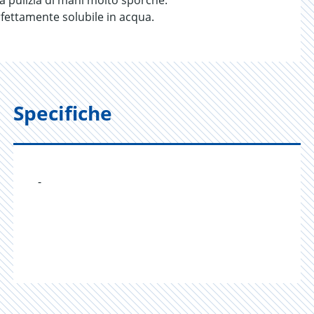
 la pulizia di mani molto sporche.
rfettamente solubile in acqua.
Specifiche
-