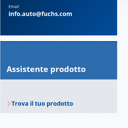
Email
info.auto@fuchs.com
As­si­sten­te pro­dot­to
Trova il tuo pro­dot­to