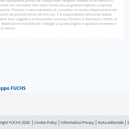
rimossi nuovamente prima che i componenti vengono installati in un velivolo o
nerali non vincolanti. Non viene fornita alcuna garanzia esplicita o implicita
licazione. Pertanto vi raccomandiamo di consultare un tecnico d’applicazione del
zione dei prodotti prima del loro uso. È la responsabilità dell’utente testare
odotti sono soggetti a un'evoluzione continua. Pertanto ci riserviamo il diritto di
di fabbricazione nonché tutti i dettagli su questa pagina in qualsiasi momento e
lo vietino.
uppo FUCHS
right FUCHS 2026
Cookie Policy
Informativa Privacy
Nota editoriale