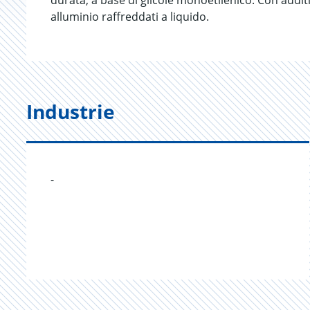
durata, a base di glicole monoetilenico. Con additi
alluminio raffreddati a liquido.
Industrie
-