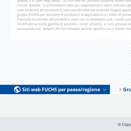
spaziali o in parti degli stessi. Ciò non vale se i prodotti possono essere 
veicolo spaziale. Le informazioni date qui rappresentano valori indicativi ge
sulle proprietà del prodotto o sulla sua idoneità per qualsiasi singola app
gruppo FUCHS per discutere le condizioni di applicazione e i criteri di presta
l’idoneità funzionale dei prodotti e usarli con la necessaria cura. I nostri pr
modificare la nostra gamma di prodotti, i nostri prodotti, e i loro processi 
senza preavviso, sempre che non esistano accordi specifici con il cliente che 
Siti web FUCHS per paese/regione
Gr
© Copy