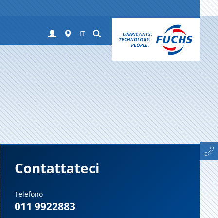
Login
Worldwide
Suchen
IT
Contattateci
Telefono
011 9922883