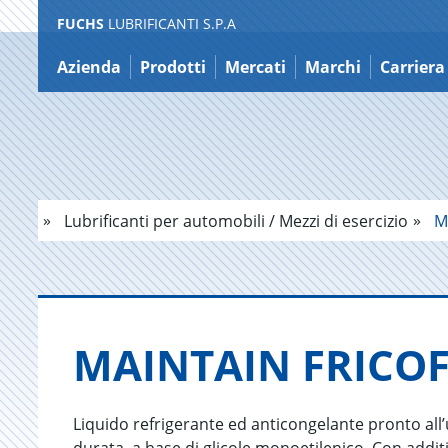
FUCHS
LUBRIFICANTI S.P.A
Salta
al
Azienda
Prodotti
Mercati
Marchi
Carriera
contenuto
Lubrificanti per automobili / Mezzi di esercizio
MA
MAIN­TAIN FRI­CO­F
Liquido refrigerante ed anticongelante pronto all’us