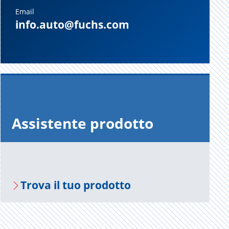
Email
info.auto@fuchs.com
As­si­sten­te pro­dot­to
Trova il tuo pro­dot­to