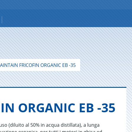
INTAIN FRICOFIN ORGANIC EB -35
IN OR­GA­NIC EB -35
o (diluito al 50% in acqua distillata), a lunga