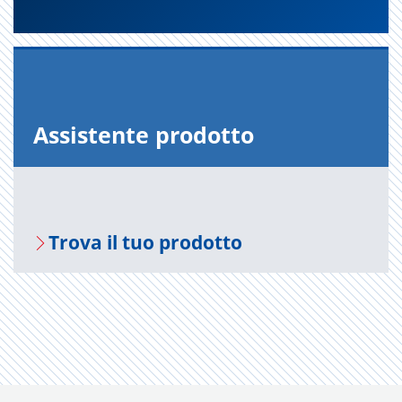
As­si­sten­te pro­dot­to
Trova il tuo pro­dot­to