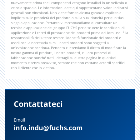
nuovamente prima che i componenti vengono installati in un velivolo o
veicolo spaziale. Le informazioni date qui rappresentano valori indicativi
generali non vincolanti. Non viene fornita alcuna garanzia esplicita o
implicita sulle proprietà del prodotto o sulla sua idoneità per qualsiasi
singola applicazione. Pertanto vi raccomandiamo di consultare un
tecnico d’applicazione del gruppo FUCHS per discutere le condizioni di
applicazione e i criteri di prestazione dei prodotti prima del loro uso. È la
responsabilità dell’utente testare l’idoneità funzionale dei prodotti e
usarli con la necessaria cura. I nostri prodotti sono soggetti a
un'evoluzione continua. Pertanto ci riserviamo il diritto di modificare la
nostra gamma di prodotti, i nostri prodotti, e i loro processi di
fabbricazione nonché tutti i dettagli su questa pagina in qualsiasi
momento e senza preavviso, sempre che non esistano accordi specifici
con il cliente che lo vietino.
Contattateci
Email
info.indu@fuchs.com