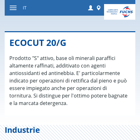
Salta
Login
Worldwide
IT
al
Attivare
contenuto
o
disattivare
la
ECO­CUT 20/G
navigazione
Prodotto "S" attivo, base oli minerali paraffici
altamente raffinati, additivato con agenti
antiossidanti ed antinebbia. E' particolarmente
indicato per operazioni di rettifica dal pieno e può
essere impiegato anche per operazioni di
tornitura. Si distingue per l'ottimo potere bagnate
e la marcata detergenza.
Industrie