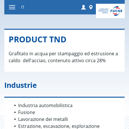
Salta
Login
Worldwide
IT
al
Attivare
contenuto
o
disattivare
la
PRO­DUCT TND
navigazione
Grafitato in acqua per stampaggio ed estrusione a
caldo dell'acciao, contenuto attivo circa 28%
Industrie
Industria automobilistica
Fusione
Lavorazione dei metalli
Estrazione, escavazione, esplorazione