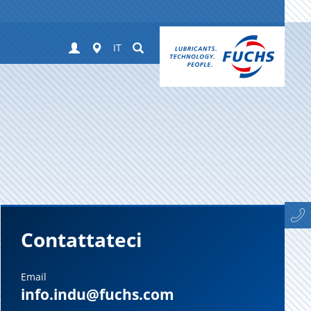
Login
Worldwide
Suchen
IT
Contattateci
Email
info.indu@fuchs.com