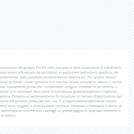
 conoscenze del gruppo FUCHS nello sviluppo e nella produzione di lubrificanti
ono essere influenzate da vari fattori, in particolare dall’utilizzo specifico, dal
 componente, dalla possibile contaminazione esterna ecc. Per questo motivo
tri prodotti. I nostri prodotti non devono essere utilizzati in velivoli o veicoli
rimossi nuovamente prima che i componenti vengono installati in un velivolo o
nerali non vincolanti. Non viene fornita alcuna garanzia esplicita o implicita
licazione. Pertanto vi raccomandiamo di consultare un tecnico d’applicazione del
zione dei prodotti prima del loro uso. È la responsabilità dell’utente testare
odotti sono soggetti a un'evoluzione continua. Pertanto ci riserviamo il diritto di
di fabbricazione nonché tutti i dettagli su questa pagina in qualsiasi momento e
lo vietino.