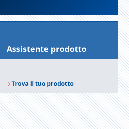
As­si­sten­te pro­dot­to
Trova il tuo pro­dot­to