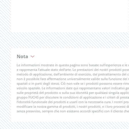
Nota
Le informazioni mostrate in questa pagina sono basate sull’esperienza e le
e rappresenta l’attuale stato dell’arte. Le prestazioni dei nostri prodotti poss
metodo di applicazione, dall’ambiente di esercizio, dal pretrattamento del
non è possibile fare affermazione universalmente valide sulla funzione dei nos
spaziali o in parti degli stessi. Ciò non vale se i prodotti possono essere 
veicolo spaziale. Le informazioni date qui rappresentano valori indicativi ge
sulle proprietà del prodotto o sulla sua idoneità per qualsiasi singola app
gruppo FUCHS per discutere le condizioni di applicazione e i criteri di presta
l’idoneità funzionale dei prodotti e usarli con la necessaria cura. I nostri pr
modificare la nostra gamma di prodotti, i nostri prodotti, e i loro processi 
senza preavviso, sempre che non esistano accordi specifici con il cliente che 