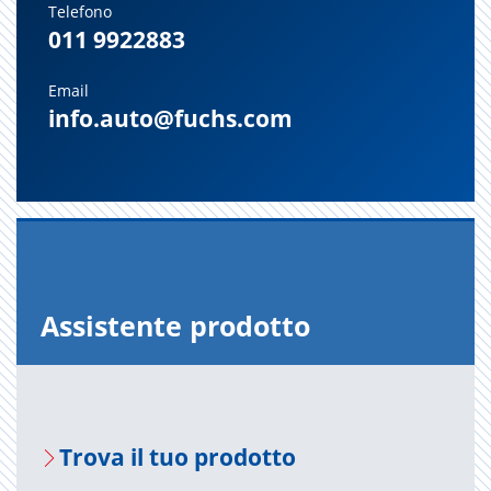
Telefono
011 9922883
Email
info.auto@fuchs.com
As­si­sten­te pro­dot­to
Trova il tuo pro­dot­to