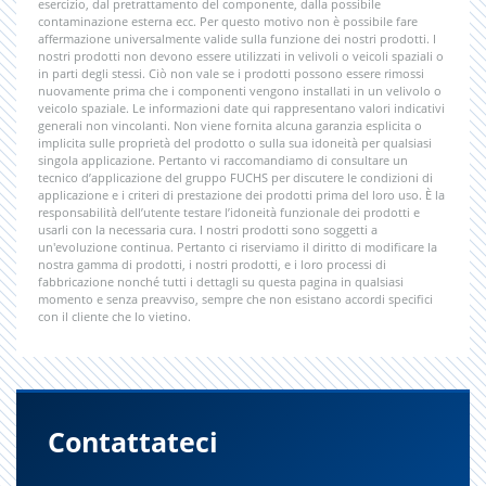
esercizio, dal pretrattamento del componente, dalla possibile
contaminazione esterna ecc. Per questo motivo non è possibile fare
affermazione universalmente valide sulla funzione dei nostri prodotti. I
nostri prodotti non devono essere utilizzati in velivoli o veicoli spaziali o
in parti degli stessi. Ciò non vale se i prodotti possono essere rimossi
nuovamente prima che i componenti vengono installati in un velivolo o
veicolo spaziale. Le informazioni date qui rappresentano valori indicativi
generali non vincolanti. Non viene fornita alcuna garanzia esplicita o
implicita sulle proprietà del prodotto o sulla sua idoneità per qualsiasi
singola applicazione. Pertanto vi raccomandiamo di consultare un
tecnico d’applicazione del gruppo FUCHS per discutere le condizioni di
applicazione e i criteri di prestazione dei prodotti prima del loro uso. È la
responsabilità dell’utente testare l’idoneità funzionale dei prodotti e
usarli con la necessaria cura. I nostri prodotti sono soggetti a
un'evoluzione continua. Pertanto ci riserviamo il diritto di modificare la
nostra gamma di prodotti, i nostri prodotti, e i loro processi di
fabbricazione nonché tutti i dettagli su questa pagina in qualsiasi
momento e senza preavviso, sempre che non esistano accordi specifici
con il cliente che lo vietino.
Contattateci