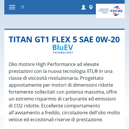
Salta
Login
Worldwide
IT
al
Attivare
contenuto
o
disattivare
la
TITAN GT1 FLEX 5 SAE 0W-20
navigazione
Olio motore High Performance ad elevate
prestazioni con la nuova tecnologia XTL® in una
classe di viscosità rivoluzionaria. Progettato
appositamente per motori di dimensioni ridotte
fortemente sollecitati con potenza massima, offre
un estremo risparmio di carburante ed emissioni
di CO2 ridotte. Eccellente comportamento
all'avviamento a freddo, circolazione dell'olio molto
veloce ed eccezionali riserve di prestazione.