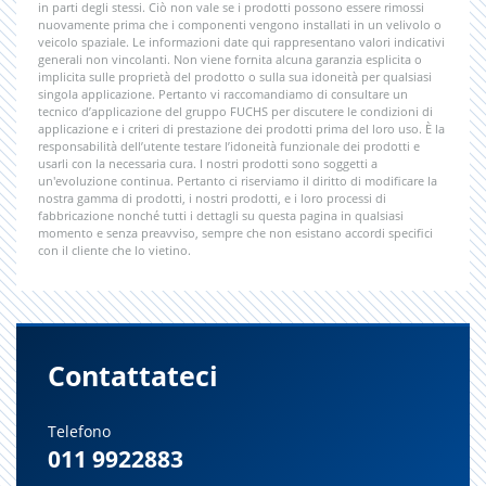
in parti degli stessi. Ciò non vale se i prodotti possono essere rimossi
nuovamente prima che i componenti vengono installati in un velivolo o
veicolo spaziale. Le informazioni date qui rappresentano valori indicativi
generali non vincolanti. Non viene fornita alcuna garanzia esplicita o
implicita sulle proprietà del prodotto o sulla sua idoneità per qualsiasi
singola applicazione. Pertanto vi raccomandiamo di consultare un
tecnico d’applicazione del gruppo FUCHS per discutere le condizioni di
applicazione e i criteri di prestazione dei prodotti prima del loro uso. È la
responsabilità dell’utente testare l’idoneità funzionale dei prodotti e
usarli con la necessaria cura. I nostri prodotti sono soggetti a
un'evoluzione continua. Pertanto ci riserviamo il diritto di modificare la
nostra gamma di prodotti, i nostri prodotti, e i loro processi di
fabbricazione nonché tutti i dettagli su questa pagina in qualsiasi
momento e senza preavviso, sempre che non esistano accordi specifici
con il cliente che lo vietino.
Contattateci
Telefono
011 9922883