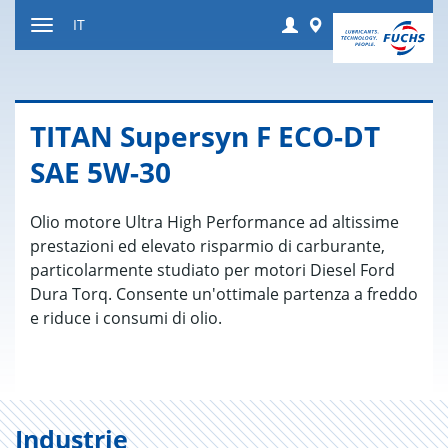
Salta
Login
Worldwide
IT
al
Attivare
contenuto
o
disattivare
la
TITAN Su­per­syn F ECO-DT
navigazione
SAE 5W-30
Olio motore Ultra High Performance ad altissime
prestazioni ed elevato risparmio di carburante,
particolarmente studiato per motori Diesel Ford
Dura Torq. Consente un'ottimale partenza a freddo
e riduce i consumi di olio.
Industrie