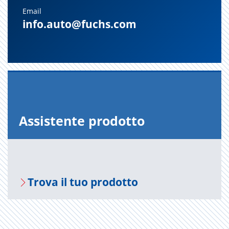
Email
info.auto@fuchs.com
As­si­sten­te pro­dot­to
Trova il tuo pro­dot­to