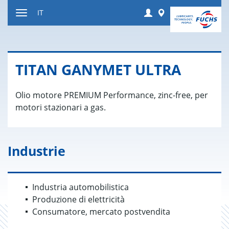
Salta
Login
Worldwide
IT
al
Attivare
contenuto
o
disattivare
la
TITAN GA­NY­MET ULTRA
navigazione
Olio motore PREMIUM Performance, zinc-free, per
motori stazionari a gas.
Industrie
Industria automobilistica
Produzione di elettricità
Consumatore, mercato postvendita