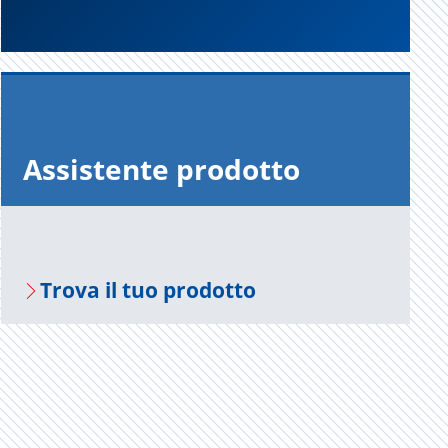
As­si­sten­te pro­dot­to
Trova il tuo pro­dot­to