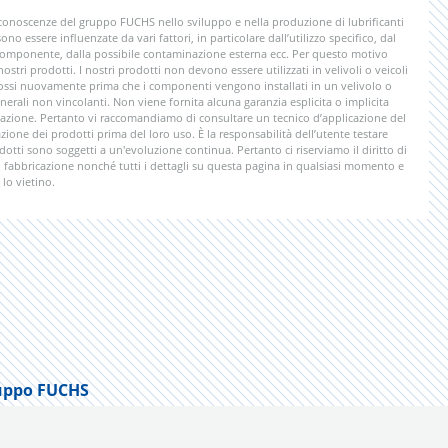
 conoscenze del gruppo FUCHS nello sviluppo e nella produzione di lubrificanti
ono essere influenzate da vari fattori, in particolare dall’utilizzo specifico, dal
 componente, dalla possibile contaminazione esterna ecc. Per questo motivo
tri prodotti. I nostri prodotti non devono essere utilizzati in velivoli o veicoli
rimossi nuovamente prima che i componenti vengono installati in un velivolo o
nerali non vincolanti. Non viene fornita alcuna garanzia esplicita o implicita
licazione. Pertanto vi raccomandiamo di consultare un tecnico d’applicazione del
zione dei prodotti prima del loro uso. È la responsabilità dell’utente testare
odotti sono soggetti a un'evoluzione continua. Pertanto ci riserviamo il diritto di
di fabbricazione nonché tutti i dettagli su questa pagina in qualsiasi momento e
lo vietino.
uppo FUCHS