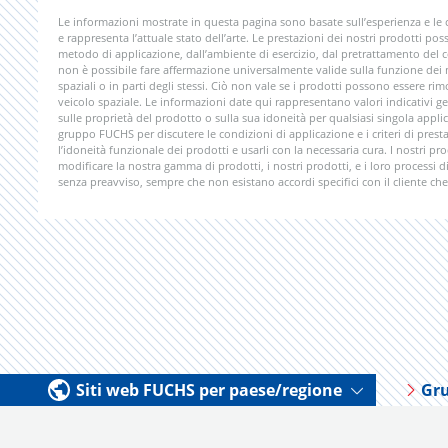
Le informazioni mostrate in questa pagina sono basate sull’esperienza e le
e rappresenta l’attuale stato dell’arte. Le prestazioni dei nostri prodotti poss
metodo di applicazione, dall’ambiente di esercizio, dal pretrattamento del
non è possibile fare affermazione universalmente valide sulla funzione dei nos
spaziali o in parti degli stessi. Ciò non vale se i prodotti possono essere 
veicolo spaziale. Le informazioni date qui rappresentano valori indicativi ge
sulle proprietà del prodotto o sulla sua idoneità per qualsiasi singola app
gruppo FUCHS per discutere le condizioni di applicazione e i criteri di presta
l’idoneità funzionale dei prodotti e usarli con la necessaria cura. I nostri pr
modificare la nostra gamma di prodotti, i nostri prodotti, e i loro processi 
senza preavviso, sempre che non esistano accordi specifici con il cliente che 
Siti web FUCHS per paese/regione
Gr