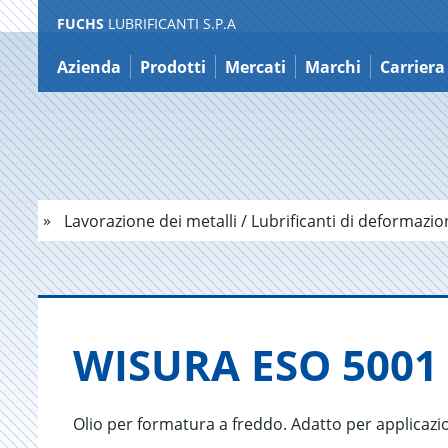
FUCHS
LUBRIFICANTI S.P.A
Salta
al
Azienda
Prodotti
Mercati
Marchi
Carriera
contenuto
Lavorazione dei metalli / Lubrificanti di deformazi
WI­SU­RA ESO 5001
Olio per formatura a freddo. Adatto per applicazi