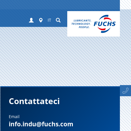
Login
Worldwide
Suchen
IT
Contattateci
Email
info.indu@fuchs.com