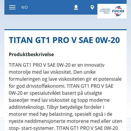
Hopp
Worldwide
NO
Nedlastinger
til
Endre
innholdet
navigasjonsinnstilling
TITAN GT1 PRO V SAE 0W-20
Produktbeskrivelse
TITAN GT1 PRO V SAE 0W-20 er en innovativ
motorolje med lav viskositet. Den unike
formuleringen og lave viskositeten gir et potensiale
for god drivstofføkonomi. TITAN GT1 PRO V SAE
0W-20 er spesialutviklet basert på utvalgte
baseoljer med lav viskositet og topp moderne
additivteknologi. Tilbyr betydelige fordeler i
motorer med høy belastning, spesielt også i de
nyeste neddimensjonerte motorene med eller uten
stop- start-systemer. TITAN GT1 PRO V SAE 0W-20