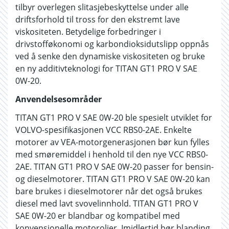
tilbyr overlegen slitasjebeskyttelse under alle
driftsforhold til tross for den ekstremt lave
viskositeten. Betydelige forbedringer i
drivstofføkonomi og karbondioksidutslipp oppnås
ved å senke den dynamiske viskositeten og bruke
en ny additivteknologi for TITAN GT1 PRO V SAE
0W-20.
Anvendelsesområder
TITAN GT1 PRO V SAE 0W-20 ble spesielt utviklet for
VOLVO-spesifikasjonen VCC RBS0-2AE. Enkelte
motorer av VEA-motorgenerasjonen bør kun fylles
med smøremiddel i henhold til den nye VCC RBS0-
2AE. TITAN GT1 PRO V SAE 0W-20 passer for bensin-
og dieselmotorer. TITAN GT1 PRO V SAE 0W-20 kan
bare brukes i dieselmotorer når det også brukes
diesel med lavt svovelinnhold. TITAN GT1 PRO V
SAE 0W-20 er blandbar og kompatibel med
konvensjonelle motoroljer. Imidlertid bør blanding