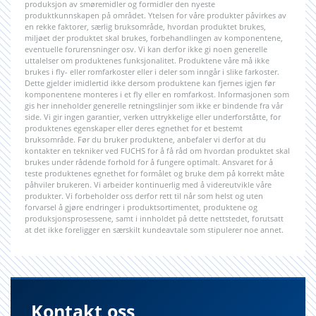
produksjon av smøremidler og formidler den nyeste
produktkunnskapen på området. Ytelsen for våre produkter påvirkes av
en rekke faktorer, særlig bruksområde, hvordan produktet brukes,
miljøet der produktet skal brukes, forbehandlingen av komponentene,
eventuelle forurensninger osv. Vi kan derfor ikke gi noen generelle
uttalelser om produktenes funksjonalitet. Produktene våre må ikke
brukes i fly- eller romfarkoster eller i deler som inngår i slike farkoster.
Dette gjelder imidlertid ikke dersom produktene kan fjernes igjen før
komponentene monteres i et fly eller en romfarkost. Informasjonen som
gis her inneholder generelle retningslinjer som ikke er bindende fra vår
side. Vi gir ingen garantier, verken uttrykkelige eller underforståtte, for
produktenes egenskaper eller deres egnethet for et bestemt
bruksområde. Før du bruker produktene, anbefaler vi derfor at du
kontakter en tekniker ved FUCHS for å få råd om hvordan produktet skal
brukes under rådende forhold for å fungere optimalt. Ansvaret for å
teste produktenes egnethet for formålet og bruke dem på korrekt måte
påhviler brukeren. Vi arbeider kontinuerlig med å videreutvikle våre
produkter. Vi forbeholder oss derfor rett til når som helst og uten
forvarsel å gjøre endringer i produktsortimentet, produktene og
produksjonsprosessene, samt i innholdet på dette nettstedet, forutsatt
at det ikke foreligger en særskilt kundeavtale som stipulerer noe annet.
Kontakt oss