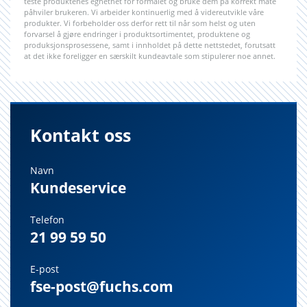
teste produktenes egnethet for formålet og bruke dem på korrekt måte
påhviler brukeren. Vi arbeider kontinuerlig med å videreutvikle våre
produkter. Vi forbeholder oss derfor rett til når som helst og uten
forvarsel å gjøre endringer i produktsortimentet, produktene og
produksjonsprosessene, samt i innholdet på dette nettstedet, forutsatt
at det ikke foreligger en særskilt kundeavtale som stipulerer noe annet.
Kontakt oss
Navn
Kundeservice
Telefon
21 99 59 50
E-post
fse-post@fuchs.com