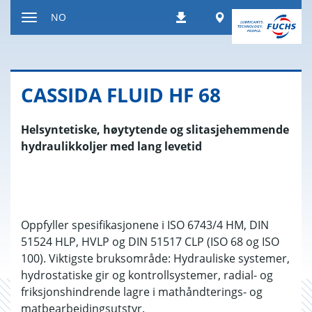
Hopp
Worldwide
NO
Nedlastinger
til
Endre
innholdet
navigasjonsinnstilling
CAS­SIDA FLUID HF 68
Helsyntetiske, høytytende og slitasjehemmende
hydraulikkoljer med lang levetid
Oppfyller spesifikasjonene i ISO 6743/4 HM, DIN
51524 HLP, HVLP og DIN 51517 CLP (ISO 68 og ISO
100). Viktigste bruksområde: Hydrauliske systemer,
hydrostatiske gir og kontrollsystemer, radial- og
friksjonshindrende lagre i mathåndterings- og
matbearbeidingsutstyr.