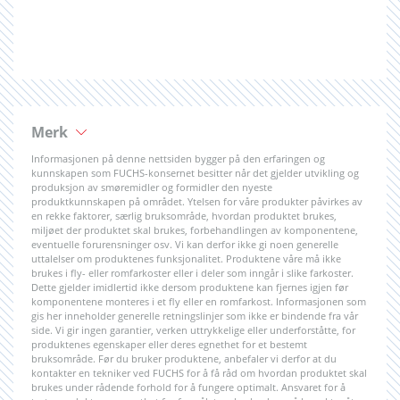
Merk
Informasjonen på denne nettsiden bygger på den erfaringen og
kunnskapen som FUCHS-konsernet besitter når det gjelder utvikling og
produksjon av smøremidler og formidler den nyeste
produktkunnskapen på området. Ytelsen for våre produkter påvirkes av
en rekke faktorer, særlig bruksområde, hvordan produktet brukes,
miljøet der produktet skal brukes, forbehandlingen av komponentene,
eventuelle forurensninger osv. Vi kan derfor ikke gi noen generelle
uttalelser om produktenes funksjonalitet. Produktene våre må ikke
brukes i fly- eller romfarkoster eller i deler som inngår i slike farkoster.
Dette gjelder imidlertid ikke dersom produktene kan fjernes igjen før
komponentene monteres i et fly eller en romfarkost. Informasjonen som
gis her inneholder generelle retningslinjer som ikke er bindende fra vår
side. Vi gir ingen garantier, verken uttrykkelige eller underforståtte, for
produktenes egenskaper eller deres egnethet for et bestemt
bruksområde. Før du bruker produktene, anbefaler vi derfor at du
kontakter en tekniker ved FUCHS for å få råd om hvordan produktet skal
brukes under rådende forhold for å fungere optimalt. Ansvaret for å