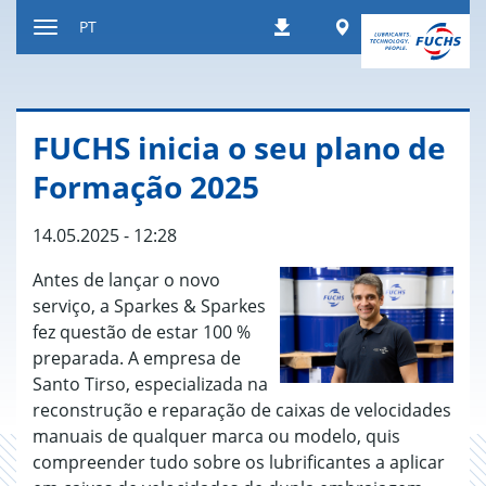
Ir
Worldwide
PT
Downloads
para
Alternar
o
de
conteúdo
navegação
FUCHS inicia o seu plano de
Formação 2025
14.05.2025 - 12:28
Antes de lançar o novo
serviço, a Sparkes & Sparkes
fez questão de estar 100 %
preparada. A empresa de
Santo Tirso, especializada na
reconstrução e reparação de caixas de velocidades
manuais de qualquer marca ou modelo, quis
compreender tudo sobre os lubrificantes a aplicar