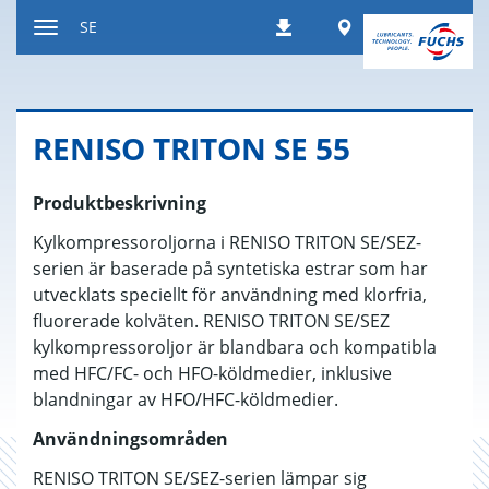
Hoppa
Worldwide
SE
Nedladdningar
till
Växla
innehållet
navigeringsläge
RE­NI­SO TRI­TON SE 55
Produktbeskrivning
Kylkompressoroljorna i RENISO TRITON SE/SEZ-
serien är baserade på syntetiska estrar som har
utvecklats speciellt för användning med klorfria,
fluorerade kolväten. RENISO TRITON SE/SEZ
kylkompressoroljor är blandbara och kompatibla
med HFC/FC- och HFO-köldmedier, inklusive
blandningar av HFO/HFC-köldmedier.
Användningsområden
RENISO TRITON SE/SEZ-serien lämpar sig