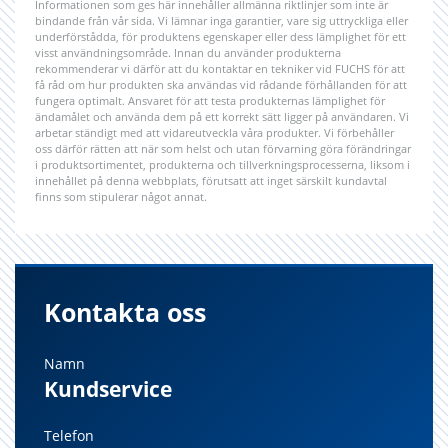
Informationen som ges här innehåller allmänna riktlinjer som inte är
bindande från vår sida. Vi lämnar inga garantier, vare sig uttryckliga eller
underförstådda, för produktens egenskaper eller dess lämplighet för ett
visst användningsområde. Innan du använder produkterna
rekommenderar vi därför att du kontaktar en tekniker vid FUCHS för att
få råd om hur produkten ska användas vid rådande förhållanden för att
fungera optimalt. Ansvaret för att testa produkternas lämplighet för
ändamålet och använda dem på ett korrekt sätt ligger på användaren. Vi
arbetar ständigt med att vidareutveckla våra produkter. Vi förbehåller
oss därför rätten att när som helst och utan förvarning göra förändringar
i produktsortimentet, produkterna och tillverkningsprocesserna, liksom i
innehållet på denna webbplats, förutsatt att inget särskilt kundavtal
finns som stipulerar något annat.
Kontakta oss
Namn
Kundservice
Telefon