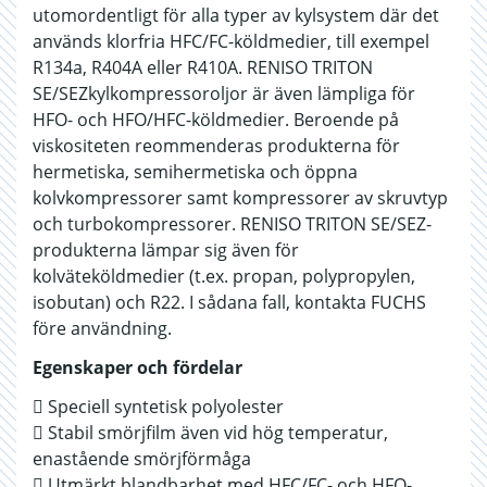
utomordentligt för alla typer av kylsystem där det
används klorfria HFC/FC-köldmedier, till exempel
R134a, R404A eller R410A. RENISO TRITON
SE/SEZkylkompressoroljor är även lämpliga för
HFO- och HFO/HFC-köldmedier. Beroende på
viskositeten reommenderas produkterna för
hermetiska, semihermetiska och öppna
kolvkompressorer samt kompressorer av skruvtyp
och turbokompressorer. RENISO TRITON SE/SEZ-
produkterna lämpar sig även för
kolväteköldmedier (t.ex. propan, polypropylen,
isobutan) och R22. I sådana fall, kontakta FUCHS
före användning.
Egenskaper och fördelar
 Speciell syntetisk polyolester
 Stabil smörjfilm även vid hög temperatur,
enastående smörjförmåga
 Utmärkt blandbarhet med HFC/FC- och HFO-