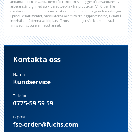
ändamålet och använda dem på ett korrekt sätt ligger på användaren. Vi
arbetar ständigt med att vidareutveckla våra produkter. Vi förbehåller
oss därför rätten att när som helst och utan förvarning göra förändringar
i produktsortimentet, produkterna och tillverkningsprocesserna, liksom i
innehållet på denna webbplats, förutsatt att inget särskilt kundavtal
finns som stipulerar något annat.
Kontakta oss
Namn
Kundservice
Telefon
0775-59 59 59
E-post
fse-order@fuchs.com