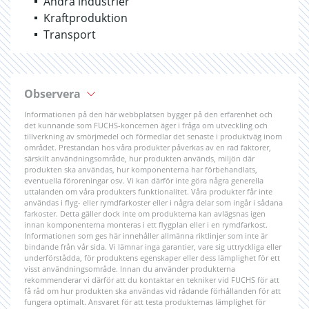
Andra industrier
Kraftproduktion
Transport
Observera
Informationen på den här webbplatsen bygger på den erfarenhet och
det kunnande som FUCHS-koncernen äger i fråga om utveckling och
tillverkning av smörjmedel och förmedlar det senaste i produktväg inom
området. Prestandan hos våra produkter påverkas av en rad faktorer,
särskilt användningsområde, hur produkten används, miljön där
produkten ska användas, hur komponenterna har förbehandlats,
eventuella föroreningar osv. Vi kan därför inte göra några generella
uttalanden om våra produkters funktionalitet. Våra produkter får inte
användas i flyg- eller rymdfarkoster eller i några delar som ingår i sådana
farkoster. Detta gäller dock inte om produkterna kan avlägsnas igen
innan komponenterna monteras i ett flygplan eller i en rymdfarkost.
Informationen som ges här innehåller allmänna riktlinjer som inte är
bindande från vår sida. Vi lämnar inga garantier, vare sig uttryckliga eller
underförstådda, för produktens egenskaper eller dess lämplighet för ett
visst användningsområde. Innan du använder produkterna
rekommenderar vi därför att du kontaktar en tekniker vid FUCHS för att
få råd om hur produkten ska användas vid rådande förhållanden för att
fungera optimalt. Ansvaret för att testa produkternas lämplighet för