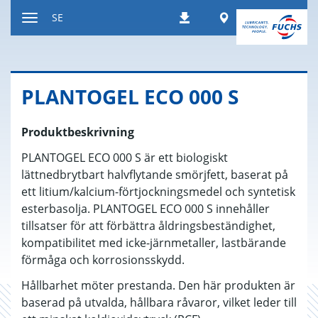
Hoppa
Worldwide
SE
Nedladdningar
till
Växla
innehållet
navigeringsläge
PLAN­TO­GEL ECO 000 S
Produktbeskrivning
PLANTOGEL ECO 000 S är ett biologiskt
lättnedbrytbart halvflytande smörjfett, baserat på
ett litium/kalcium-förtjockningsmedel och syntetisk
esterbasolja. PLANTOGEL ECO 000 S innehåller
tillsatser för att förbättra åldringsbeständighet,
kompatibilitet med icke-järnmetaller, lastbärande
förmåga och korrosionsskydd.
Hållbarhet möter prestanda. Den här produkten är
baserad på utvalda, hållbara råvaror, vilket leder till