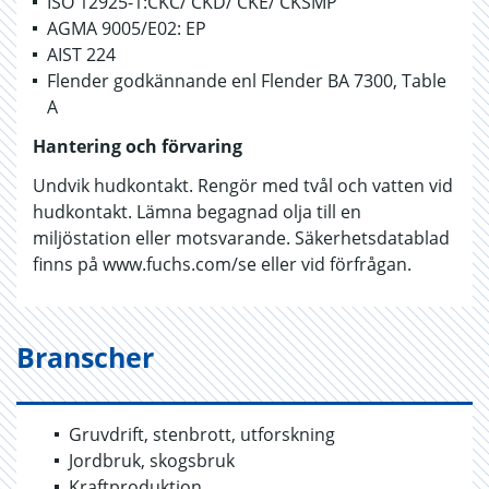
ISO 12925-1:CKC/ CKD/ CKE/ CKSMP
AGMA 9005/E02: EP
AIST 224
Flender godkännande enl Flender BA 7300, Table
A
Hantering och förvaring
Undvik hudkontakt. Rengör med tvål och vatten vid
hudkontakt. Lämna begagnad olja till en
miljöstation eller motsvarande. Säkerhetsdatablad
finns på www.fuchs.com/se eller vid förfrågan.
Branscher
Gruvdrift, stenbrott, utforskning
Jordbruk, skogsbruk
Kraftproduktion