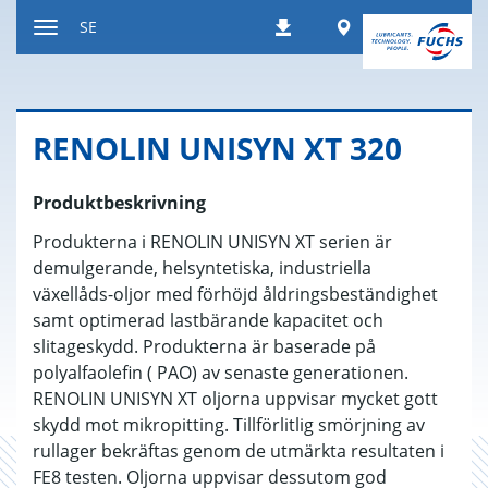
Hoppa
Worldwide
SE
Nedladdningar
till
Växla
innehållet
navigeringsläge
RE­NO­LIN UNI­SYN XT 320
Produktbeskrivning
Produkterna i RENOLIN UNISYN XT serien är
demulgerande, helsyntetiska, industriella
växellåds-oljor med förhöjd åldringsbeständighet
samt optimerad lastbärande kapacitet och
slitageskydd. Produkterna är baserade på
polyalfaolefin ( PAO) av senaste generationen.
RENOLIN UNISYN XT oljorna uppvisar mycket gott
skydd mot mikropitting. Tillförlitlig smörjning av
rullager bekräftas genom de utmärkta resultaten i
FE8 testen. Oljorna uppvisar dessutom god