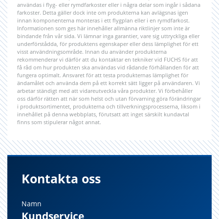
användas i flyg- eller rymdfarkoster eller i några delar som ingår i sådana
farkoster. Detta gäller dock inte om produkterna kan avlägsnas igen
innan komponenterna monteras i ett flygplan eller i en rymdfarkost.
Informationen som ges här innehåller allmänna riktlinjer som inte är
bindande från vår sida. Vi lämnar inga garantier, vare sig uttryckliga eller
underförstådda, för produktens egenskaper eller dess lämplighet för ett
visst användningsområde. Innan du använder produkterna
rekommenderar vi därför att du kontaktar en tekniker vid FUCHS för att
få råd om hur produkten ska användas vid rådande förhållanden för att
fungera optimalt. Ansvaret för att testa produkternas lämplighet för
ändamålet och använda dem på ett korrekt sätt ligger på användaren. Vi
arbetar ständigt med att vidareutveckla våra produkter. Vi förbehåller
oss därför rätten att när som helst och utan förvarning göra förändringar
i produktsortimentet, produkterna och tillverkningsprocesserna, liksom i
innehållet på denna webbplats, förutsatt att inget särskilt kundavtal
finns som stipulerar något annat.
Kontakta oss
Namn
Kundservice