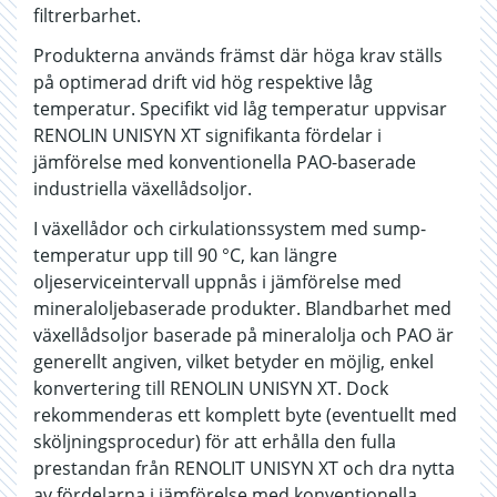
filtrerbarhet.
Produkterna används främst där höga krav ställs
på optimerad drift vid hög respektive låg
temperatur. Specifikt vid låg temperatur uppvisar
RENOLIN UNISYN XT signifikanta fördelar i
jämförelse med konventionella PAO-baserade
industriella växellådsoljor.
I växellådor och cirkulationssystem med sump-
temperatur upp till 90 °C, kan längre
oljeserviceintervall uppnås i jämförelse med
mineraloljebaserade produkter. Blandbarhet med
växellådsoljor baserade på mineralolja och PAO är
generellt angiven, vilket betyder en möjlig, enkel
konvertering till RENOLIN UNISYN XT. Dock
rekommenderas ett komplett byte (eventuellt med
sköljningsprocedur) för att erhålla den fulla
prestandan från RENOLIT UNISYN XT och dra nytta
av fördelarna i jämförelse med konventionella