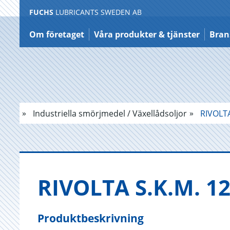
FUCHS
LUBRICANTS SWEDEN AB
Hoppa
till
Om företaget
Våra produkter & tjänster
Bran
innehållet
Industriella smörjmedel / Växellådsoljor
RIVOLTA
RI­VOL­TA S.K.M. 1
Produktbeskrivning