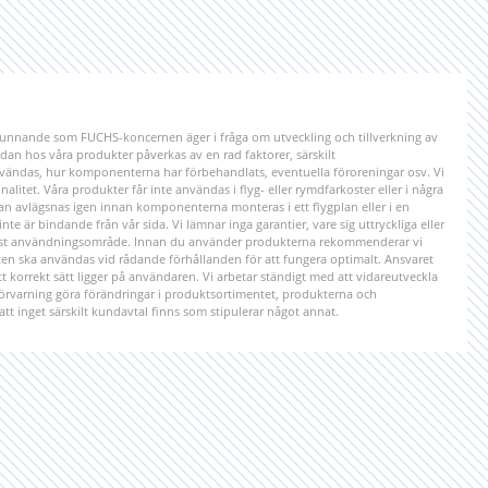
unnande som FUCHS-koncernen äger i fråga om utveckling och tillverkning av
n hos våra produkter påverkas av en rad faktorer, särskilt
ändas, hur komponenterna har förbehandlats, eventuella föroreningar osv. Vi
litet. Våra produkter får inte användas i flyg- eller rymdfarkoster eller i några
kan avlägsnas igen innan komponenterna monteras i ett flygplan eller i en
e är bindande från vår sida. Vi lämnar inga garantier, vare sig uttryckliga eller
 visst användningsområde. Innan du använder produkterna rekommenderar vi
ten ska användas vid rådande förhållanden för att fungera optimalt. Ansvaret
 korrekt sätt ligger på användaren. Vi arbetar ständigt med att vidareutveckla
 förvarning göra förändringar i produktsortimentet, produkterna och
att inget särskilt kundavtal finns som stipulerar något annat.