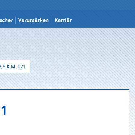
scher
Varumärken
Karriär
 S.K.M. 121
21