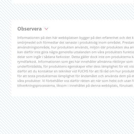
Observera
Informationen på den här webbplatsen bygger på den erfarenhet och det k
smörjmedel och förmedlar det senaste i produktväg inom området. Prestanda
användningsområde, hur produkten används, miljön där produkten ska anv
kan därför inte göra några generella uttalanden om våra produkters funktiona
delar som ingår i sådana farkoster. Detta gäller dock inte om produkterna 
rymdfarkost. Informationen som ges här innehåller allmänna riktlinjer som int
underförstådda, för produktens egenskaper eller dess lämplighet för ett
därför att du kontaktar en tekniker vid FUCHS för att få råd om hur produk
för att testa produkternas lämplighet för ändamålet och använda dem på ett
våra produkter. Vi förbehåller oss därför rätten att när som helst och utan
tillverkningsprocesserna, liksom i innehållet på denna webbplats, förutsatt 