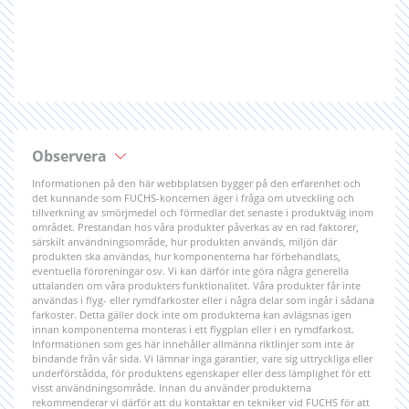
Observera
Informationen på den här webbplatsen bygger på den erfarenhet och
det kunnande som FUCHS-koncernen äger i fråga om utveckling och
tillverkning av smörjmedel och förmedlar det senaste i produktväg inom
området. Prestandan hos våra produkter påverkas av en rad faktorer,
särskilt användningsområde, hur produkten används, miljön där
produkten ska användas, hur komponenterna har förbehandlats,
eventuella föroreningar osv. Vi kan därför inte göra några generella
uttalanden om våra produkters funktionalitet. Våra produkter får inte
användas i flyg- eller rymdfarkoster eller i några delar som ingår i sådana
farkoster. Detta gäller dock inte om produkterna kan avlägsnas igen
innan komponenterna monteras i ett flygplan eller i en rymdfarkost.
Informationen som ges här innehåller allmänna riktlinjer som inte är
bindande från vår sida. Vi lämnar inga garantier, vare sig uttryckliga eller
underförstådda, för produktens egenskaper eller dess lämplighet för ett
visst användningsområde. Innan du använder produkterna
rekommenderar vi därför att du kontaktar en tekniker vid FUCHS för att