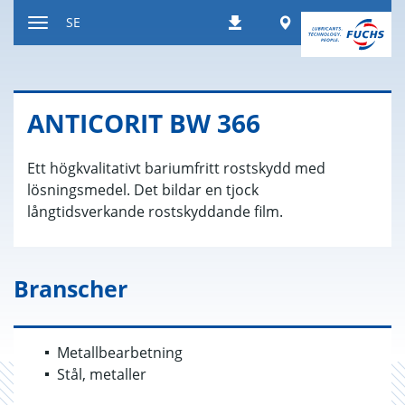
Hoppa
Worldwide
SE
Nedladdningar
till
Växla
innehållet
navigeringsläge
AN­TI­CO­RIT BW 366
Ett högkvalitativt bariumfritt rostskydd med
lösningsmedel. Det bildar en tjock
långtidsverkande rostskyddande film.
Branscher
Metallbearbetning
Stål, metaller