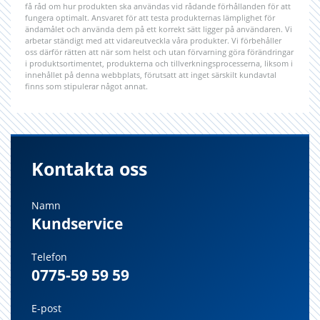
få råd om hur produkten ska användas vid rådande förhållanden för att
fungera optimalt. Ansvaret för att testa produkternas lämplighet för
ändamålet och använda dem på ett korrekt sätt ligger på användaren. Vi
arbetar ständigt med att vidareutveckla våra produkter. Vi förbehåller
oss därför rätten att när som helst och utan förvarning göra förändringar
i produktsortimentet, produkterna och tillverkningsprocesserna, liksom i
innehållet på denna webbplats, förutsatt att inget särskilt kundavtal
finns som stipulerar något annat.
Kontakta oss
Namn
Kundservice
Telefon
0775-59 59 59
E-post