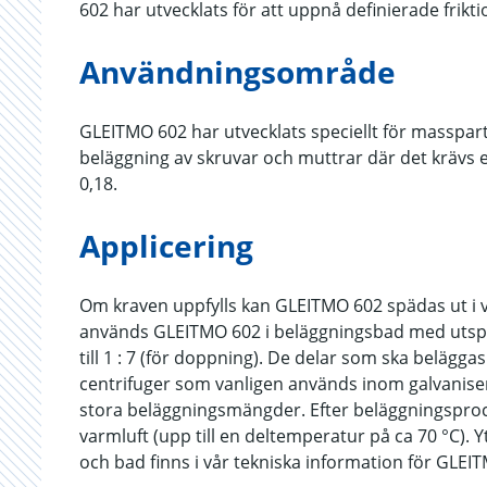
602 har utvecklats för att uppnå definierade fri
Användningsområde
GLEITMO 602 har utvecklats speciellt för masspart
beläggning av skruvar och muttrar där det krävs en 
0,18.
Applicering
Om kraven uppfylls kan GLEITMO 602 spädas ut i va
används GLEITMO 602 i beläggningsbad med utspäd
till 1 : 7 (för doppning). De delar som ska belägga
centrifuger som vanligen används inom galvaniseri
stora beläggningsmängder. Efter beläggningspr
varmluft (upp till en deltemperatur på ca 70 °C). 
och bad finns i vår tekniska information för GLEI