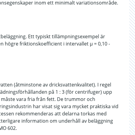
ktionsegenskaper inom ett minimalt variationsområde.
beläggning. Ett typiskt tillämpningsexempel är
högre friktionskoefficient i intervallet µ = 0,10 -
tten (åtminstone av dricksvattenkvalitet). I regel
ningsförhållanden på 1 : 3 (för centrifuger) upp
s måste vara fria från fett. De trummor och
ngsindustrin har visat sig vara mycket praktiska vid
ocessen rekommenderas att delarna torkas med
Ytterligare information om underhåll av beläggning
TMO 602.