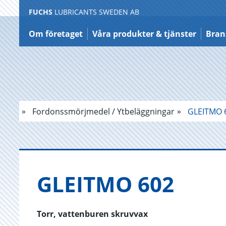
FUCHS
LUBRICANTS SWEDEN AB
Hoppa
till
Om företaget
Våra produkter & tjänster
Bran
innehållet
Fordonssmörjmedel / Ytbeläggningar
GLEITMO 
GLEIT­MO 602
Torr, vattenburen skruvvax