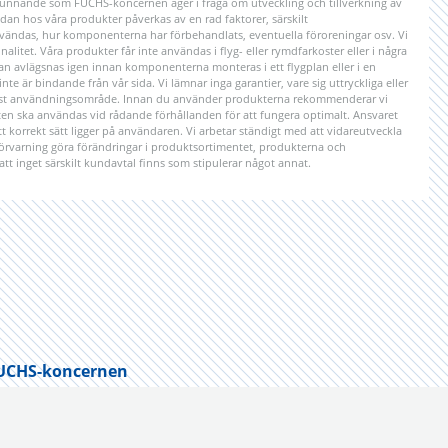
unnande som FUCHS-koncernen äger i fråga om utveckling och tillverkning av
n hos våra produkter påverkas av en rad faktorer, särskilt
ändas, hur komponenterna har förbehandlats, eventuella föroreningar osv. Vi
litet. Våra produkter får inte användas i flyg- eller rymdfarkoster eller i några
kan avlägsnas igen innan komponenterna monteras i ett flygplan eller i en
e är bindande från vår sida. Vi lämnar inga garantier, vare sig uttryckliga eller
 visst användningsområde. Innan du använder produkterna rekommenderar vi
ten ska användas vid rådande förhållanden för att fungera optimalt. Ansvaret
 korrekt sätt ligger på användaren. Vi arbetar ständigt med att vidareutveckla
 förvarning göra förändringar i produktsortimentet, produkterna och
att inget särskilt kundavtal finns som stipulerar något annat.
UCHS-koncernen