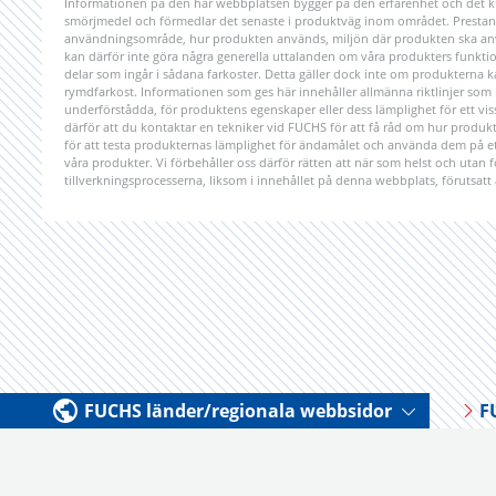
Informationen på den här webbplatsen bygger på den erfarenhet och det k
smörjmedel och förmedlar det senaste i produktväg inom området. Prestanda
användningsområde, hur produkten används, miljön där produkten ska anv
kan därför inte göra några generella uttalanden om våra produkters funktiona
delar som ingår i sådana farkoster. Detta gäller dock inte om produkterna 
rymdfarkost. Informationen som ges här innehåller allmänna riktlinjer som int
underförstådda, för produktens egenskaper eller dess lämplighet för ett
därför att du kontaktar en tekniker vid FUCHS för att få råd om hur produk
för att testa produkternas lämplighet för ändamålet och använda dem på ett
våra produkter. Vi förbehåller oss därför rätten att när som helst och utan
tillverkningsprocesserna, liksom i innehållet på denna webbplats, förutsatt 
FUCHS länder/regionala webbsidor
F