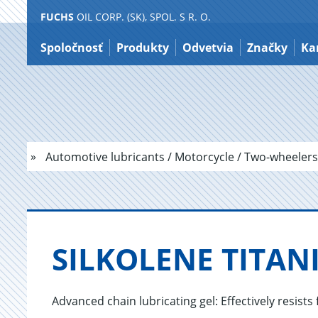
FUCHS
OIL CORP. (SK), SPOL. S R. O.
Preskočiť
na
Spoločnosť
Produkty
Odvetvia
Značky
Ka
obsah
Automotive lubricants / Motorcycle / Two-wheelers
SIL­KO­LE­NE TI­TA
Advanced chain lubricating gel: Effectively resists