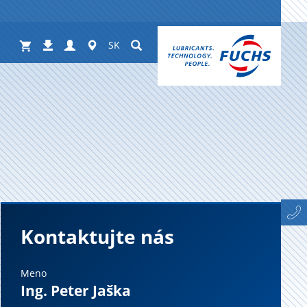
Shop
Login
Worldwide
Suchen
Na
SK
stiahnutie
Kontaktujte nás
Meno
Ing. Peter Jaška