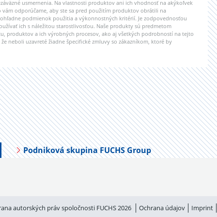
ezáväzné usmernenia. Na vlastnosti produktov ani ich vhodnosť na akýkoľvek
o vám odporúčame, aby ste sa pred použitím produktov obrátili na
m ohľadne podmienok použitia a výkonnostných kritérií. Je zodpovednosťou
oužívať ich s náležitou starostlivosťou. Naše produkty sú predmetom
, produktov a ich výrobných procesov, ako aj všetkých podrobností na tejto
že neboli uzavreté žiadne špecifické zmluvy so zákazníkom, ktoré by
Podniková skupina FUCHS Group
ana autorských práv spoločnosti FUCHS 2026
Ochrana údajov
Imprint