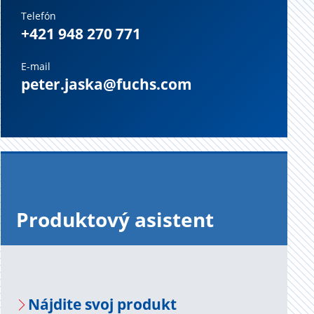
Telefón
+421 948 270 771
E-mail
peter.jaska@fuchs.com
Pro­duk­to­vý asis­tent
Náj­di­te svoj pro­dukt