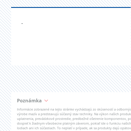
-
Poznámka
Informácie zobrazené na tejto stránke vychádzajú zo skúseností a odborn
výrobe mazív a predstavujú súčasný stav techniky. Na výkon našich produk
uplatnenia, prevádzkové prostredie, predbežné ošetrenie komponentov, po
dospieť k žiadnym všeobecne platným záverom, pokiaľ ide o funkciu našic
lodiach ani ich súčastiach. To neplatí v prípade, ak sa produkty dajú opä