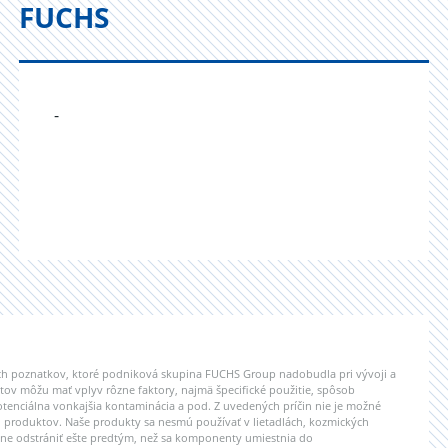
FUCHS
-
ých poznatkov, ktoré podniková skupina FUCHS Group nadobudla pri vývoji a
tov môžu mať vplyv rôzne faktory, najmä špecifické použitie, spôsob
tenciálna vonkajšia kontaminácia a pod. Z uvedených príčin nie je možné
h produktov. Naše produkty sa nesmú používať v lietadlách, kozmických
tovne odstrániť ešte predtým, než sa komponenty umiestnia do