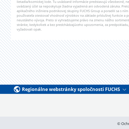
lietadla/kozmickej lode. Tu uvádzané informácie predstavujú všeobecné, n
uvádzaný účel sa neposkytuje žiadna vyjadrená ani odvodená záruka. Pret
aplikačného inžiniera podnikovej skupiny FUCHS Group a poradili sa s ní
používateľa otestovať vhodnosť výrobkov na základe príslušnej funkcie a p
neustáleho vývoja. Preto si vyhradzujeme právo na zmenu nášho sortimentu
stránke, kedykoľvek a bez predchádzajúceho upozornenia, za predpokladu, 
vyžadovali opak.
Regionálne webstránky spoločnosti FUCHS
© Ochr