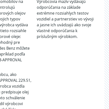
tomobilov na
Výrobcovia mazív vydávajú
ntrolujú
odporúčania na základe
rových olejov
extrémne rozsiahlych testov
vojich typov
vozidiel a partnerstiev vo vývoji
výrobca vydáva
a jasne ich uvádzajú ako svoje
tieto rozsiahle
vlastné odporúčania k
rové oleje:
príslušným výrobkom.
 vhodný pre
des Benz môžete
apríklad podľa
MB-APPROVAL
obcu, ako
APPROVAL 229.51,
robca vozidla
 predpisuje olej
oto schválenie
il výrobcovi