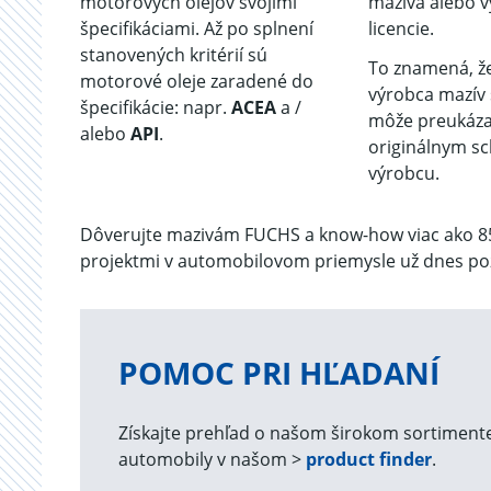
motorových olejov svojimi
maziva alebo vy
špecifikáciami. Až po splnení
licencie.
stanovených kritérií sú
To znamená, 
motorové oleje zaradené do
výrobca mazív 
špecifikácie: napr.
ACEA
a /
môže preukáza
alebo
API
.
originálnym s
výrobcu.
Dôverujte mazivám FUCHS a know-how viac ako 85
projektmi v automobilovom priemysle už dnes poz
POMOC PRI HĽADANÍ
Získajte prehľad o našom širokom sortiment
automobily v našom >
product finder
.