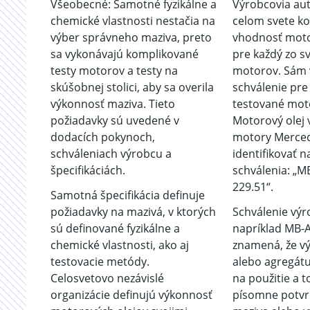
Všeobecné: Samotné fyzikálne a
Výrobcovia au
chemické vlastnosti nestačia na
celom svete ko
výber správneho maziva, preto
vhodnosť moto
sa vykonávajú komplikované
pre každý zo s
testy motorov a testy na
motorov. Sám 
skúšobnej stolici, aby sa overila
schválenie pre 
výkonnosť maziva. Tieto
testované moto
požiadavky sú uvedené v
Motorový olej
dodacích pokynoch,
motory Merce
schváleniach výrobcu a
identifikovať n
špecifikáciách.
schválenia: „
229.51“.
Samotná špecifikácia definuje
požiadavky na mazivá, v ktorých
Schválenie výr
sú definované fyzikálne a
napríklad MB-
chemické vlastnosti, ako aj
znamená, že vý
testovacie metódy.
alebo agregátu
Celosvetovo nezávislé
na použitie a t
organizácie definujú výkonnosť
písomne potvrd