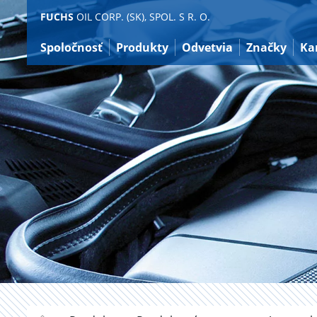
Preskočiť
FUCHS
OIL CORP. (SK), SPOL. S R. O.
na
obsah
Spoločnosť
Produkty
Odvetvia
Značky
Ka