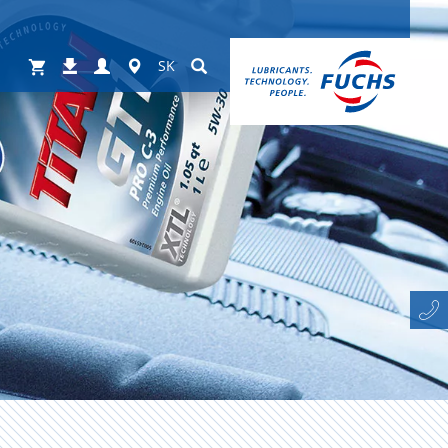
Shop
Login
Worldwide
Suchen
Na
SK
stiahnutie