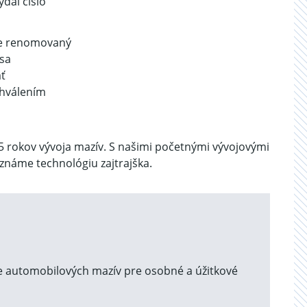
dal číslo
že renomovaný
sa
ť
chválením
 rokov vývoja mazív. S našimi početnými vývojovými
náme technológiu zajtrajška.
e automobilových mazív pre osobné a úžitkové