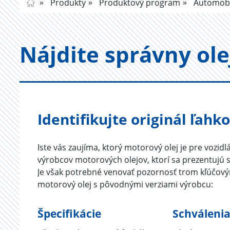
Produkty
Produktový program
Automobi
Náj­di­te správ­ny ol
Identifikujte originál ľahk
Iste vás zaujíma, ktorý motorový olej je pre vozid
výrobcov motorových olejov, ktorí sa prezentujú
Je však potrebné venovať pozornosť trom kľúčovým f
motorový olej s pôvodnými verziami výrobcu:
Špecifikácie
Schváleni