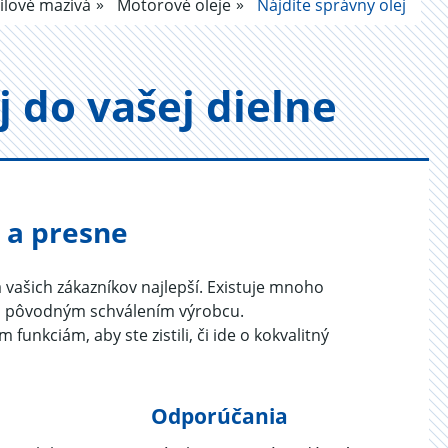
lové mazivá
Motorové oleje
Nájdite správny olej
ej do vašej diel­ne
o a presne
lá vašich zákazníkov najlepší. Existuje mnoho
 s pôvodným schválením výrobcu.
unkciám, aby ste zistili, či ide o kokvalitný
a
Odporúčania