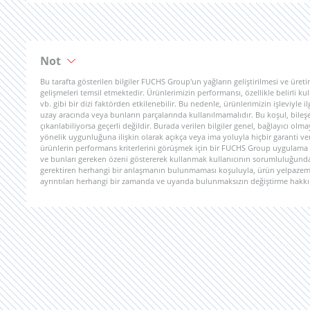
Not
Bu tarafta gösterilen bilgiler FUCHS Group'un yağların geliştirilmesi ve ü
gelişmeleri temsil etmektedir. Ürünlerimizin performansı, özellikle belirli k
vb. gibi bir dizi faktörden etkilenebilir. Bu nedenle, ürünlerimizin işleviyl
uzay aracında veya bunların parçalarında kullanılmamalıdır. Bu koşul, bileşe
çıkarılabiliyorsa geçerli değildir. Burada verilen bilgiler genel, bağlayıcı olm
yönelik uygunluğuna ilişkin olarak açıkça veya ima yoluyla hiçbir garanti 
ürünlerin performans kriterlerini görüşmek için bir FUCHS Group uygulama 
ve bunları gereken özeni göstererek kullanmak kullanıcının sorumluluğundadı
gerektiren herhangi bir anlaşmanın bulunmaması koşuluyla, ürün yelpazemizi
ayrıntıları herhangi bir zamanda ve uyarıda bulunmaksızın değiştirme hakkını