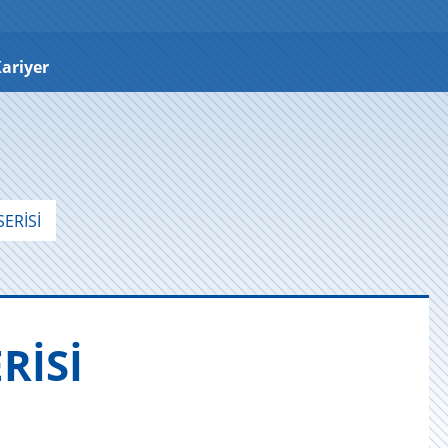
ariyer
ERİSİ
RİSİ