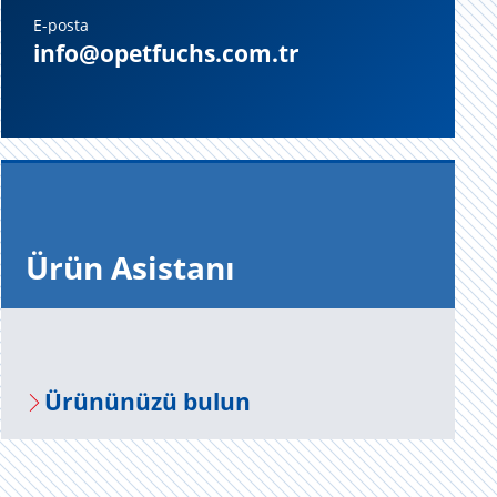
E-posta
info@opetfuchs.com.tr
Ürün Asis­ta­nı
Ürü­nü­nü­zü bulun