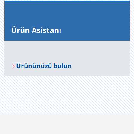
Ürün Asis­ta­nı
Ürü­nü­nü­zü bulun