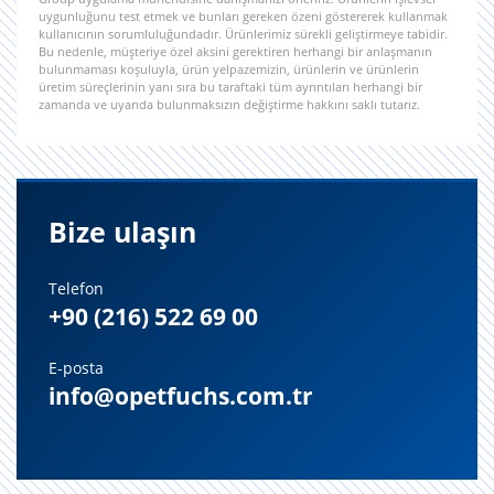
uygunluğunu test etmek ve bunları gereken özeni göstererek kullanmak
kullanıcının sorumluluğundadır. Ürünlerimiz sürekli geliştirmeye tabidir.
Bu nedenle, müşteriye özel aksini gerektiren herhangi bir anlaşmanın
bulunmaması koşuluyla, ürün yelpazemizin, ürünlerin ve ürünlerin
üretim süreçlerinin yanı sıra bu taraftaki tüm ayrıntıları herhangi bir
zamanda ve uyarıda bulunmaksızın değiştirme hakkını saklı tutarız.
Bize ulaşın
Telefon
+90 (216) 522 69 00
E-posta
info@opetfuchs.com.tr