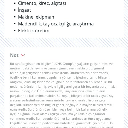
Çimento, kireç, alçıtaşı
İnşaat
Makine, ekipman
Madencilik, taş ocakçılığı, araştırma
Elektrik üretimi
Not
Bu tarafta gösterilen bilgiler FUCHS Group'un yağların geliştirilmesi ve
üretimindeki deneyim ve uzmanlığına dayanmakta olup, güncel
teknolojik gelişmeleri temsil etmektedir. Ürünlerimizin performansı,
özellikle belirli kullanım, uygulama yöntemi, işletim ortamı, bileşen
önişlemi, olası dış kirlenme vb. gibi bir dizi faktörden etkilenebilir. Bu
nedenle, ürünlerimizin işleviyle ilgili genel geçer bir beyanda bulunmak
mümkün değildir. Ürünlerimiz uçak, uzay aracında veya bunların
parçalarında kullanılmamalıdır. Bu koşul, bileşenler bir uçak veya uzay
aracına yerleştirilmeden önce ürünler tekrar çıkarılabiliyorsa geçerli
değildir. Burada verilen bilgiler genel, bağlayıcı olmayan ilkeleri temsil
etmektedir. Bu ürünün özellikleri veya belirli bir kullanıma yönelik
uygunluğuna ilişkin olarak açıkça veya ima yoluyla hiçbir garanti
verilmemektedir. Bu nedenle, ürünler kullanılmadan önce uygulama
koşulları ve ürünlerin performans kriterlerini görüşmek için bir FUCHS
Group uygulama mühendisine danışmanızı öneririz. Ürünlerin işlevsel