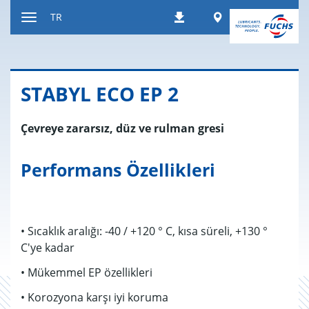
İçeriğe
Worldwide
TR
İndirilenler
atla
Gezintiyi
ayarla
STABYL ECO EP 2
Çevreye zararsız, düz ve rulman gresi
Performans Özellikleri
• Sıcaklık aralığı: -40 / +120 ° C, kısa süreli, +130 °
C'ye kadar
• Mükemmel EP özellikleri
• Korozyona karşı iyi koruma