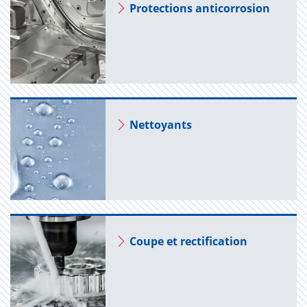
Pro­tec­tions anti­cor­ro­sion
Net­toyants
Coupe et rec­ti­fi­ca­tion