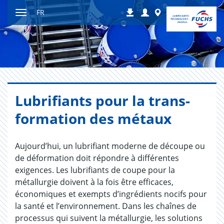
Contenu
Login
Worldwide
FR
Téléchargements
Afficher
resp.
masquer
navigation
Lubri­fiants pour la trans­
for­ma­tion des métaux
Aujourd’hui, un lubrifiant moderne de découpe ou
de déformation doit répondre à différentes
exigences. Les lubrifiants de coupe pour la
métallurgie doivent à la fois être efficaces,
économiques et exempts d’ingrédients nocifs pour
la santé et l’environnement. Dans les chaînes de
processus qui suivent la métallurgie, les solutions