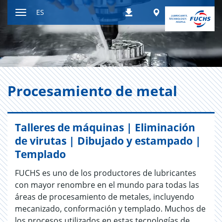
Ir
Worldwide
ES
Descargas
a
Mostrar
contenido
u
ocultar
la
navegación
Pro­ce­sa­mien­to de metal
Talleres de máquinas | Eliminación
de virutas | Dibujado y estampado |
Templado
FUCHS es uno de los productores de lubricantes
con mayor renombre en el mundo para todas las
áreas de procesamiento de metales, incluyendo
mecanizado, conformación y templado. Muchos de
los procesos utilizados en estas tecnologías de