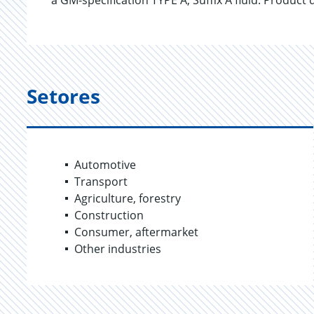
a GM-specification TYPE A, Suffix A fluid. Product 
Setores
Automotive
Transport
Agriculture, forestry
Construction
Consumer, aftermarket
Other industries