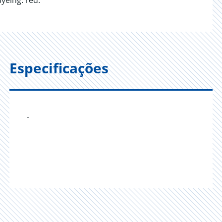
dyeing: red.
Especificações
-