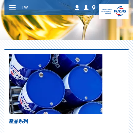
跳
Login
Worldwide
TW
下
到
显
载
内
示
容
或
隐
藏
导
航
產品系列