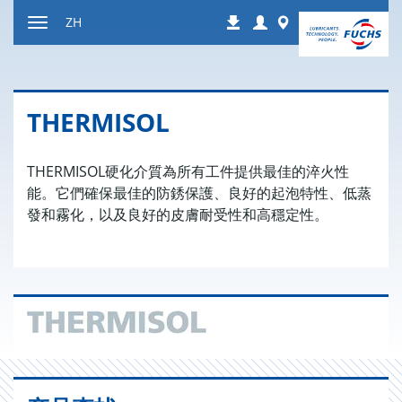
跳
Login
Worldwide
ZH
下
到
显
载
内
示
容
或
隐
THERMISOL
藏
导
航
THERMISOL硬化介質為所有工件提供最佳的淬火性
能。它們確保最佳的防銹保護、良好的起泡特性、低蒸
發和霧化，以及良好的皮膚耐受性和高穩定性。