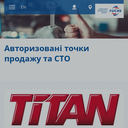
Jump
Worldwide
EN
Downloads
to
Toggle
content
navigation
Авторизовані точки
продажу та СТО
.