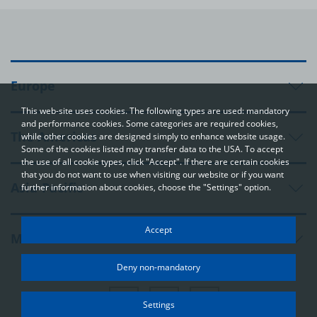
Europe
This web-site uses cookies. The following types are used: mandatory
and performance cookies. Some categories are required cookies,
The Americas
while other cookies are designed simply to enhance website usage.
Some of the cookies listed may transfer data to the USA. To accept
the use of all cookie types, click "Accept". If there are certain cookies
that you do not want to use when visiting our website or if you want
Asia-Pacific
further information about cookies, choose the "Settings" option.
Your privacy
Accept
Middle East and Africa
In order to be able to optimally design and continuously improve
our websites, we use cookies. The data usually does not identify
Deny non-mandatory
you directly; however, it can help you to have a more
personalised Internet experience. Because we respect your
right to privacy, you can choose not to accept some types of
Settings
cookies. Click on the different categories on the left to learn