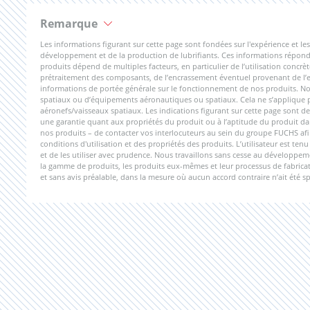
Remarque
Les informations figurant sur cette page sont fondées sur l'expérience et
développement et de la production de lubrifiants. Ces informations réponde
produits dépend de multiples facteurs, en particulier de l’utilisation concrèt
prétraitement des composants, de l’encrassement éventuel provenant de l’ext
informations de portée générale sur le fonctionnement de nos produits. Nos
spatiaux ou d’équipements aéronautiques ou spatiaux. Cela ne s’applique pas
aéronefs/vaisseaux spatiaux. Les indications figurant sur cette page sont de
une garantie quant aux propriétés du produit ou à l’aptitude du produit dan
nos produits – de contacter vos interlocuteurs au sein du groupe FUCHS afi
conditions d'utilisation et des propriétés des produits. L’utilisateur est te
et de les utiliser avec prudence. Nous travaillons sans cesse au développe
la gamme de produits, les produits eux-mêmes et leur processus de fabricati
et sans avis préalable, dans la mesure où aucun accord contraire n’ait été s