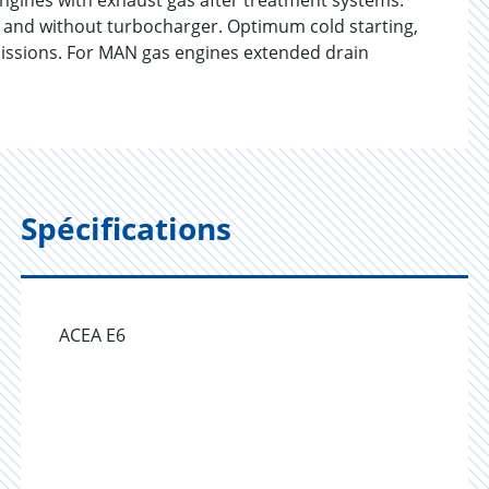
engines with exhaust gas after treatment systems.
h and without turbocharger. Optimum cold starting,
issions. For MAN gas engines extended drain
Spécifications
ACEA E6