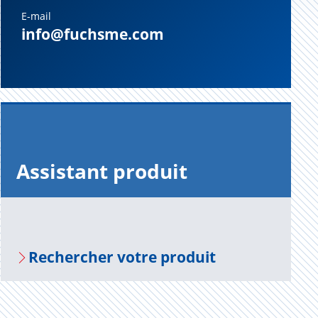
E-mail
info@fuchsme.com
Assis­tant pro­duit
Recher­cher votre pro­duit