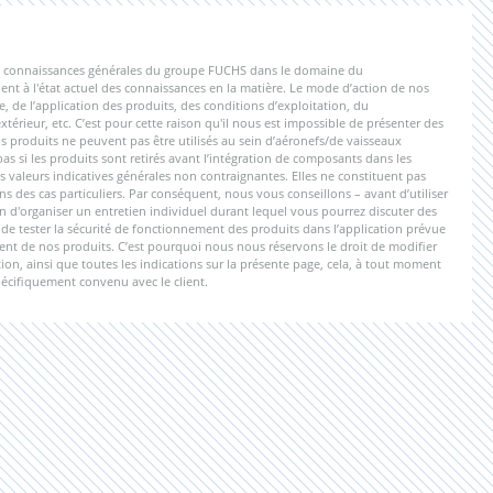
 les connaissances générales du groupe FUCHS dans le domaine du
nt à l'état actuel des connaissances en la matière. Le mode d’action de nos
e, de l’application des produits, des conditions d’exploitation, du
érieur, etc. C’est pour cette raison qu'il nous est impossible de présenter des
 produits ne peuvent pas être utilisés au sein d’aéronefs/de vaisseaux
 si les produits sont retirés avant l’intégration de composants dans les
s valeurs indicatives générales non contraignantes. Elles ne constituent pas
s des cas particuliers. Par conséquent, nous vous conseillons – avant d’utiliser
n d'organiser un entretien individuel durant lequel vous pourrez discuter des
nu de tester la sécurité de fonctionnement des produits dans l’application prévue
ment de nos produits. C’est pourquoi nous nous réservons le droit de modifier
on, ainsi que toutes les indications sur la présente page, cela, à tout moment
pécifiquement convenu avec le client.