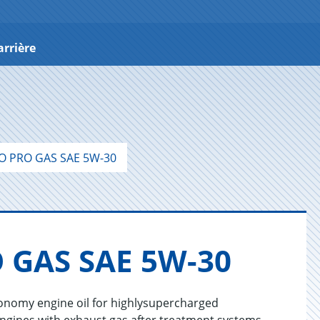
arrière
O PRO GAS SAE 5W-30
 GAS SAE 5W-30
onomy engine oil for highlysupercharged