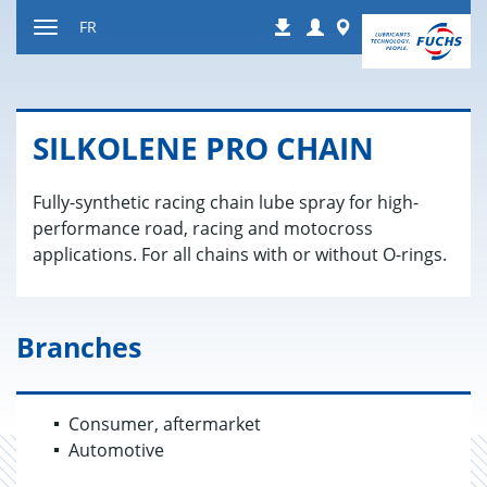
Contenu
Login
Worldwide
FR
Téléchargements
Afficher
resp.
masquer
navigation
SIL­KO­LENE PRO CHAIN
Fully-synthetic racing chain lube spray for high-
performance road, racing and motocross
applications. For all chains with or without O-rings.
Branches
Consumer, aftermarket
Automotive