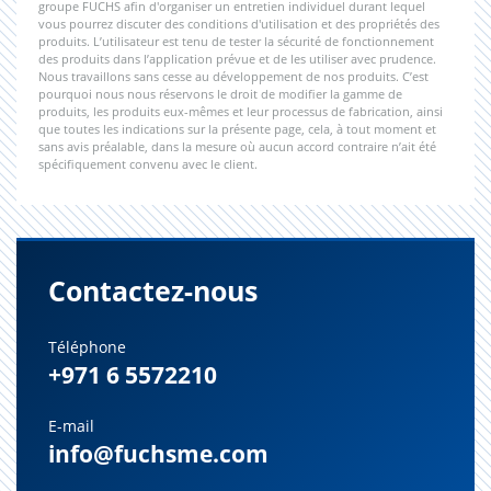
groupe FUCHS afin d'organiser un entretien individuel durant lequel
vous pourrez discuter des conditions d'utilisation et des propriétés des
produits. L’utilisateur est tenu de tester la sécurité de fonctionnement
des produits dans l’application prévue et de les utiliser avec prudence.
Nous travaillons sans cesse au développement de nos produits. C’est
pourquoi nous nous réservons le droit de modifier la gamme de
produits, les produits eux-mêmes et leur processus de fabrication, ainsi
que toutes les indications sur la présente page, cela, à tout moment et
sans avis préalable, dans la mesure où aucun accord contraire n’ait été
spécifiquement convenu avec le client.
Contactez-nous
Téléphone
+971 6 5572210
E-mail
info@fuchsme.com