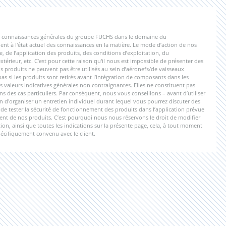
 les connaissances générales du groupe FUCHS dans le domaine du
nt à l'état actuel des connaissances en la matière. Le mode d’action de nos
e, de l’application des produits, des conditions d’exploitation, du
érieur, etc. C’est pour cette raison qu'il nous est impossible de présenter des
 produits ne peuvent pas être utilisés au sein d’aéronefs/de vaisseaux
 si les produits sont retirés avant l’intégration de composants dans les
s valeurs indicatives générales non contraignantes. Elles ne constituent pas
s des cas particuliers. Par conséquent, nous vous conseillons – avant d’utiliser
n d'organiser un entretien individuel durant lequel vous pourrez discuter des
nu de tester la sécurité de fonctionnement des produits dans l’application prévue
ment de nos produits. C’est pourquoi nous nous réservons le droit de modifier
on, ainsi que toutes les indications sur la présente page, cela, à tout moment
pécifiquement convenu avec le client.