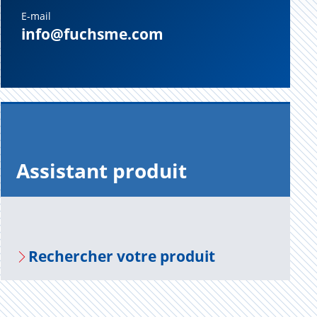
E-mail
info@fuchsme.com
Assis­tant pro­duit
Recher­cher votre pro­duit