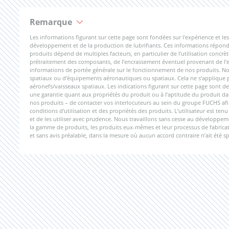
Remarque
Les informations figurant sur cette page sont fondées sur l'expérience et
développement et de la production de lubrifiants. Ces informations réponde
produits dépend de multiples facteurs, en particulier de l’utilisation concrèt
prétraitement des composants, de l’encrassement éventuel provenant de l’ext
informations de portée générale sur le fonctionnement de nos produits. Nos
spatiaux ou d’équipements aéronautiques ou spatiaux. Cela ne s’applique pas
aéronefs/vaisseaux spatiaux. Les indications figurant sur cette page sont de
une garantie quant aux propriétés du produit ou à l’aptitude du produit dan
nos produits – de contacter vos interlocuteurs au sein du groupe FUCHS afi
conditions d'utilisation et des propriétés des produits. L’utilisateur est te
et de les utiliser avec prudence. Nous travaillons sans cesse au développe
la gamme de produits, les produits eux-mêmes et leur processus de fabricati
et sans avis préalable, dans la mesure où aucun accord contraire n’ait été s