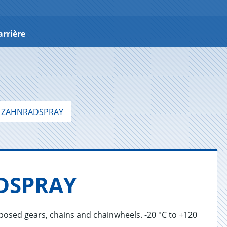
arrière
 ZAHNRADSPRAY
D­SPRAY
exposed gears, chains and chainwheels. -20 °C to +120