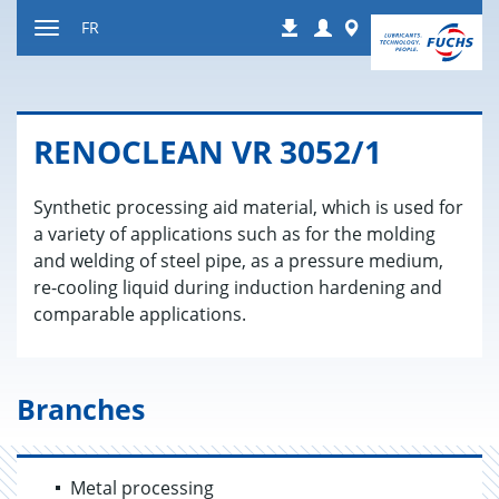
Contenu
Login
Worldwide
FR
Téléchargements
Afficher
resp.
masquer
navigation
RENO­CLEAN VR 3052/1
Synthetic processing aid material, which is used for
a variety of applications such as for the molding
and welding of steel pipe, as a pressure medium,
re-cooling liquid during induction hardening and
comparable applications.
Branches
Metal processing