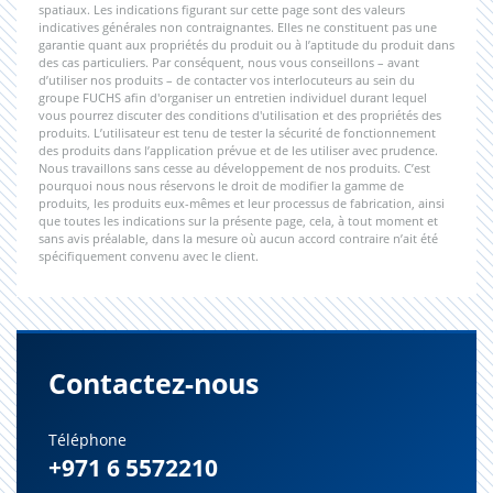
spatiaux. Les indications figurant sur cette page sont des valeurs
indicatives générales non contraignantes. Elles ne constituent pas une
garantie quant aux propriétés du produit ou à l’aptitude du produit dans
des cas particuliers. Par conséquent, nous vous conseillons – avant
d’utiliser nos produits – de contacter vos interlocuteurs au sein du
groupe FUCHS afin d'organiser un entretien individuel durant lequel
vous pourrez discuter des conditions d'utilisation et des propriétés des
produits. L’utilisateur est tenu de tester la sécurité de fonctionnement
des produits dans l’application prévue et de les utiliser avec prudence.
Nous travaillons sans cesse au développement de nos produits. C’est
pourquoi nous nous réservons le droit de modifier la gamme de
produits, les produits eux-mêmes et leur processus de fabrication, ainsi
que toutes les indications sur la présente page, cela, à tout moment et
sans avis préalable, dans la mesure où aucun accord contraire n’ait été
spécifiquement convenu avec le client.
Contactez-nous
Téléphone
+971 6 5572210