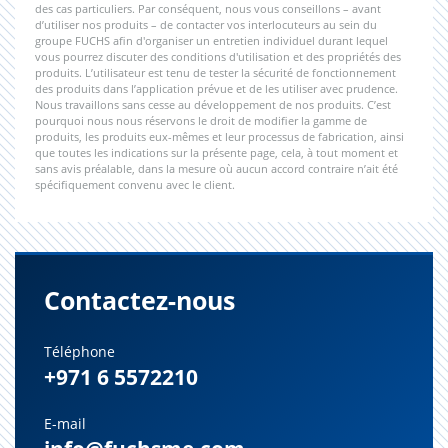
des cas particuliers. Par conséquent, nous vous conseillons – avant
d’utiliser nos produits – de contacter vos interlocuteurs au sein du
groupe FUCHS afin d'organiser un entretien individuel durant lequel
vous pourrez discuter des conditions d'utilisation et des propriétés des
produits. L’utilisateur est tenu de tester la sécurité de fonctionnement
des produits dans l’application prévue et de les utiliser avec prudence.
Nous travaillons sans cesse au développement de nos produits. C’est
pourquoi nous nous réservons le droit de modifier la gamme de
produits, les produits eux-mêmes et leur processus de fabrication, ainsi
que toutes les indications sur la présente page, cela, à tout moment et
sans avis préalable, dans la mesure où aucun accord contraire n’ait été
spécifiquement convenu avec le client.
Contactez-nous
Téléphone
+971 6 5572210
E-mail