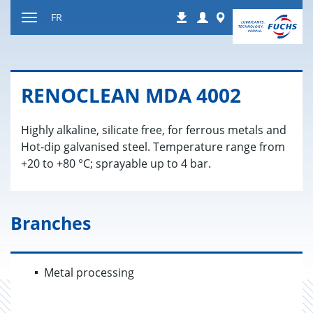
Contenu
Login
Worldwide
FR
Téléchargements
Afficher
resp.
masquer
navigation
RENO­CLEAN MDA 4002
Highly alkaline, silicate free, for ferrous metals and
Hot-dip galvanised steel. Temperature range from
+20 to +80 °C; sprayable up to 4 bar.
Branches
Metal processing