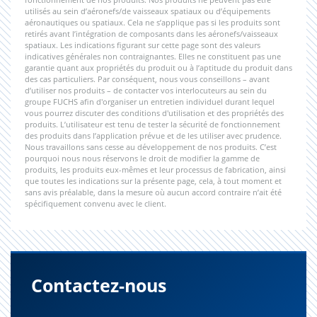
utilisés au sein d’aéronefs/de vaisseaux spatiaux ou d’équipements
aéronautiques ou spatiaux. Cela ne s’applique pas si les produits sont
retirés avant l’intégration de composants dans les aéronefs/vaisseaux
spatiaux. Les indications figurant sur cette page sont des valeurs
indicatives générales non contraignantes. Elles ne constituent pas une
garantie quant aux propriétés du produit ou à l’aptitude du produit dans
des cas particuliers. Par conséquent, nous vous conseillons – avant
d’utiliser nos produits – de contacter vos interlocuteurs au sein du
groupe FUCHS afin d'organiser un entretien individuel durant lequel
vous pourrez discuter des conditions d'utilisation et des propriétés des
produits. L’utilisateur est tenu de tester la sécurité de fonctionnement
des produits dans l’application prévue et de les utiliser avec prudence.
Nous travaillons sans cesse au développement de nos produits. C’est
pourquoi nous nous réservons le droit de modifier la gamme de
produits, les produits eux-mêmes et leur processus de fabrication, ainsi
que toutes les indications sur la présente page, cela, à tout moment et
sans avis préalable, dans la mesure où aucun accord contraire n’ait été
spécifiquement convenu avec le client.
Contactez-nous