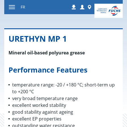
Contenu
Login
Worldwide
FR
Téléchargements
Afficher
resp.
masquer
navigation
URE­THYN MP 1
Mineral oil-based polyurea grease
Performance Features
temperature range: -20 / +180 °C; short-term up
to +200 °C
very broad temperature range
excellent worked stability
good stability against ageing
excellent EP properties
outstanding water resistance