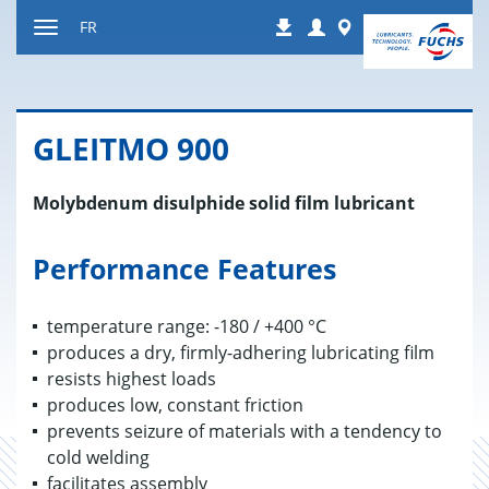
Contenu
Login
Worldwide
FR
Téléchargements
Afficher
resp.
masquer
navigation
GLEITMO 900
Molybdenum disulphide solid film lubricant
Performance Features
temperature range: -180 / +400 °C
produces a dry, firmly-adhering lubricating film
resists highest loads
produces low, constant friction
prevents seizure of materials with a tendency to
cold welding
facilitates assembly