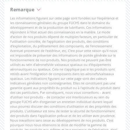
Remarque
Les informations figurant sur cette page sont fondées sur l'expérience et
les connaissances générales du groupe FUCHS dans le domaine du
développement et de la production de lubrifiants. Ces informations
répondent à l'état actuel des connaissances en la matière. Le mode
d’action de nos produits dépend de multiples facteurs, en particulier de
l’utilisation concrète, de l’application des produits, des conditions
d’exploitation, du prétraitement des composants, de l’encrassement
éventuel provenant de l’extérieur, etc. C’est pour cette raison qu'il nous
est impossible de présenter des informations de portée générale sur le
fonctionnement de nos produits. Nos produits ne peuvent pas être
utilisés au sein d’aéronefs/de vaisseaux spatiaux ou d’équipements
aéronautiques ou spatiaux. Cela ne s’applique pas si les produits sont
retirés avant l’intégration de composants dans les aéronefs/vaisseaux
spatiaux. Les indications figurant sur cette page sont des valeurs
indicatives générales non contraignantes. Elles ne constituent pas une
garantie quant aux propriétés du produit ou à l’aptitude du produit dans
des cas particuliers. Par conséquent, nous vous conseillons – avant
d’utiliser nos produits – de contacter vos interlocuteurs au sein du
groupe FUCHS afin d'organiser un entretien individuel durant lequel
vous pourrez discuter des conditions d'utilisation et des propriétés des
produits. L’utilisateur est tenu de tester la sécurité de fonctionnement
des produits dans l’application prévue et de les utiliser avec prudence.
Nous travaillons sans cesse au développement de nos produits. C’est
pourquoi nous nous réservons le droit de modifier la gamme de
produits, les produits eux-mêmes et leur processus de fabrication, ainsi