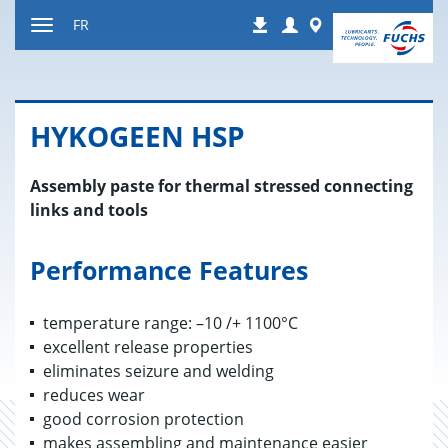
Contenu
Login
Worldwide
FR
Téléchargements
Afficher
resp.
masquer
navigation
HYKO­GEEN HSP
Assembly paste for thermal stressed connecting
links and tools
Performance Features
temperature range: –10 /+ 1100°C
excellent release properties
eliminates seizure and welding
reduces wear
good corrosion protection
makes assembling and maintenance easier