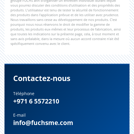
groupe FUCHS afin d'organiser un entretien individuel durant lequel
vous pourrez discuter des conditions d'utilisation et des propriétés des
produits. L’utilisateur est tenu de tester la sécurité de fonctionnement
des produits dans l’application prévue et de les utiliser avec prudence.
Nous travaillons sans cesse au développement de nos produits. C’est
pourquoi nous nous réservons le droit de modifier la gamme de
produits, les produits eux-mêmes et leur processus de fabrication, ainsi
que toutes les indications sur la présente page, cela, à tout moment et
sans avis préalable, dans la mesure où aucun accord contraire n’ait été
spécifiquement convenu avec le client.
Contactez-nous
Téléphone
+971 6 5572210
E-mail
info@fuchsme.com