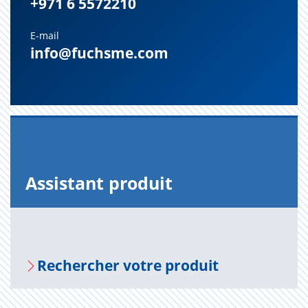
+971 6 5572210
E-mail
info@fuchsme.com
Assis­tant pro­duit
Recher­cher votre pro­duit