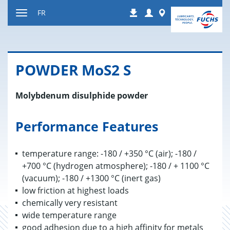
Contenu
Login
Worldwide
FR
Téléchargements
Afficher
resp.
masquer
navigation
POW­DER MoS2 S
Molybdenum disulphide powder
Performance Features
temperature range: -180 / +350 °C (air); -180 /
+700 °C (hydrogen atmosphere); -180 / + 1100 °C
(vacuum); -180 / +1300 °C (inert gas)
low friction at highest loads
chemically very resistant
wide temperature range
good adhesion due to a high affinity for metals