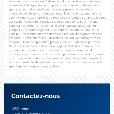
aéronautiques ou spatiaux. Cela ne s’applique pas si les produits sont
retirés avant l’intégration de composants dans les aéronefs/vaisseaux
spatiaux. Les indications figurant sur cette page sont des valeurs
indicatives générales non contraignantes. Elles ne constituent pas une
garantie quant aux propriétés du produit ou à l’aptitude du produit dans
des cas particuliers. Par conséquent, nous vous conseillons – avant
d’utiliser nos produits – de contacter vos interlocuteurs au sein du
groupe FUCHS afin d'organiser un entretien individuel durant lequel
vous pourrez discuter des conditions d'utilisation et des propriétés des
produits. L’utilisateur est tenu de tester la sécurité de fonctionnement
des produits dans l’application prévue et de les utiliser avec prudence.
Nous travaillons sans cesse au développement de nos produits. C’est
pourquoi nous nous réservons le droit de modifier la gamme de
produits, les produits eux-mêmes et leur processus de fabrication, ainsi
que toutes les indications sur la présente page, cela, à tout moment et
sans avis préalable, dans la mesure où aucun accord contraire n’ait été
spécifiquement convenu avec le client.
Contactez-nous
Téléphone