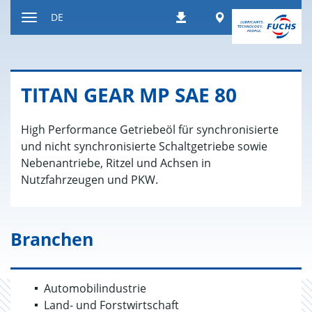
Zum
Worldwide
DE
Downloads
Inhalt
Navigation
ein-
bzw.
ausblenden
TITAN GEAR MP SAE 80
High Performance Getriebeöl für synchronisierte
und nicht synchronisierte Schaltgetriebe sowie
Nebenantriebe, Ritzel und Achsen in
Nutzfahrzeugen und PKW.
Branchen
Automobilindustrie
Land- und Forstwirtschaft