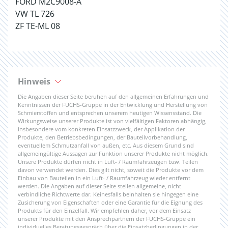
FORD M2C9008-A
VW TL 726
ZF TE-ML 08
Hinweis
Die Angaben dieser Seite beruhen auf den allgemeinen Erfahrungen und
Kenntnissen der FUCHS-Gruppe in der Entwicklung und Herstellung von
Schmierstoffen und entsprechen unserem heutigen Wissensstand. Die
Wirkungsweise unserer Produkte ist von vielfältigen Faktoren abhängig,
insbesondere vom konkreten Einsatzzweck, der Applikation der
Produkte, den Betriebsbedingungen, der Bauteilvorbehandlung,
eventuellem Schmutzanfall von außen, etc. Aus diesem Grund sind
allgemeingültige Aussagen zur Funktion unserer Produkte nicht möglich.
Unsere Produkte dürfen nicht in Luft- / Raumfahrzeugen bzw. Teilen
davon verwendet werden. Dies gilt nicht, soweit die Produkte vor dem
Einbau von Bauteilen in ein Luft- / Raumfahrzeug wieder entfernt
werden. Die Angaben auf dieser Seite stellen allgemeine, nicht
verbindliche Richtwerte dar. Keinesfalls beinhalten sie hingegen eine
Zusicherung von Eigenschaften oder eine Garantie für die Eignung des
Produkts für den Einzelfall. Wir empfehlen daher, vor dem Einsatz
unserer Produkte mit den Ansprechpartnern der FUCHS-Gruppe ein
individuelles Beratungsgespräch über die Einsatzbedingungen in der