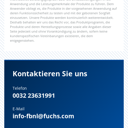
Anwendung und die Leistungsmerkmale der Produkte zu führen. Dem
Anwender obliegt es, die Produkte in der vorgesehenen Anwendung auf
deren Funktionssicherheit zu testen und mit der gebotenen Sorgfalt
einzusetzen. Unsere Produkte werden kontinuierlich weiterentwickelt.
Deshalb behalten wir uns das Recht vor, das Produktprogramm, die
Produkte und deren Herstellungsprozesse sowie alle Angaben dieser
Seite jederzeit und ohne Vorankündigung zu ändern, sofern keine
kundenspezifischen Vereinbarungen existieren, die dem
entgegenstehen.
Kontaktieren Sie uns
Telefon
0032 23631991
E-Mail
info-fbnl@fuchs.com