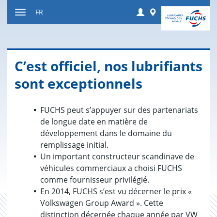
Contenu
Login
Worldwide
FR
Afficher
resp.
masquer
navigation
C’est offi­ciel, nos lubri­fiants
sont excep­tion­nels
FUCHS peut s’appuyer sur des partenariats
de longue date en matière de
développement dans le domaine du
remplissage initial.
Un important constructeur scandinave de
véhicules commerciaux a choisi FUCHS
comme fournisseur privilégié.
En 2014, FUCHS s’est vu décerner le prix «
Volkswagen Group Award ». Cette
distinction décernée chaque année par VW