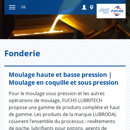
Contenu
Login
Worldwide
FR
Afficher
resp.
masquer
navigation
Fon­de­rie
Moulage haute et basse pression |
Moulage en coquille et sous pression
Pour le moulage sous pression et les autres
opérations de moulage, FUCHS LUBRITECH
propose une gamme de produits complète et haut
de gamme. Les produits de la marque LUBRODAL
couvrent l’ensemble du processus : revêtements
de poche, lubrifiants pour pistons, agents de