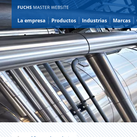
Ir
FUCHS
MASTER WEBSITE
a
contenido
La empresa
Productos
Industrias
Marcas