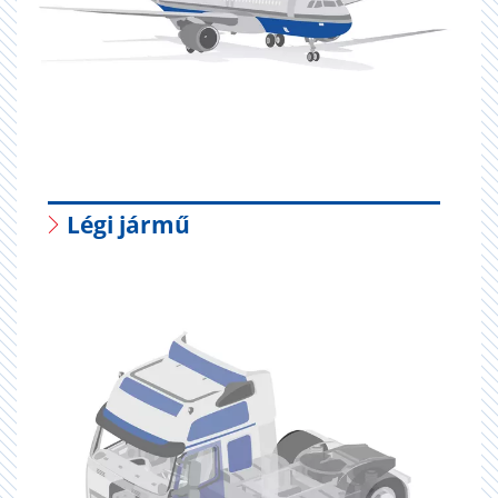
Légi jármű