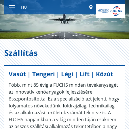
Tartalomhoz
Worldwide
HU
ugrás
Navigáció
ki-/bekapcsolása
Szál­lí­tás
Vasút | Tengeri | Légi | Lift | Közút
Több, mint 85 évig a FUCHS minden tevékenységét
az innovatív kenőanyagok fejlesztésére
összpontosította. Ez a specializáció azt jelenti, hogy
folyamatos növekedünk: földrajzilag, technikailag
és az alkalmazási területek számát tekintve is. A
FUCHS napjainkban a világ minden táján csaknem
az összes szállítási alkalmazás tekintetében a nagy