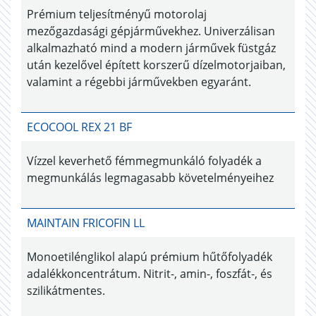
Prémium teljesítményű motorolaj
mezőgazdasági gépjárművekhez. Univerzálisan
alkalmazható mind a modern járművek füstgáz
után kezelővel épített korszerű dízelmotorjaiban,
valamint a régebbi járművekben egyaránt.
ECOCOOL REX 21 BF
Vízzel keverhető fémmegmunkáló folyadék a
megmunkálás legmagasabb követelményeihez
MAINTAIN FRICOFIN LL
Monoetilénglikol alapú prémium hűtőfolyadék
adalékkoncentrátum. Nitrit-, amin-, foszfát-, és
szilikátmentes.