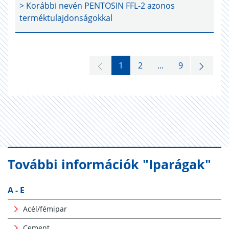
> Korábbi nevén
PENTOSIN FFL-2
azonos
terméktulajdonságokkal
1
2
...
9
További információk "Iparágak"
A - E
Acél/fémipar
Cement