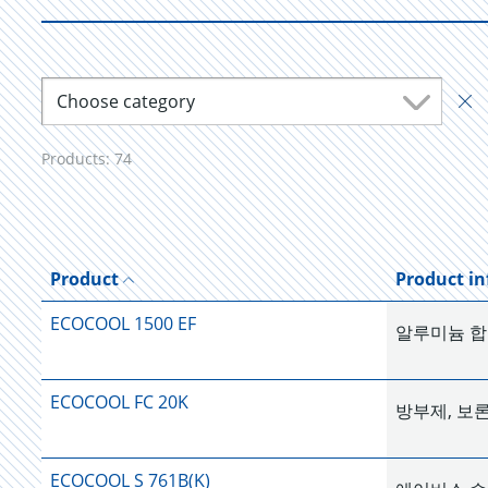
Choose category
Products:
74
Product
Product i
ECOCOOL 1500 EF
알루미늄 합
ECOCOOL FC 20K
방부제, 보
ECOCOOL S 761B(K)