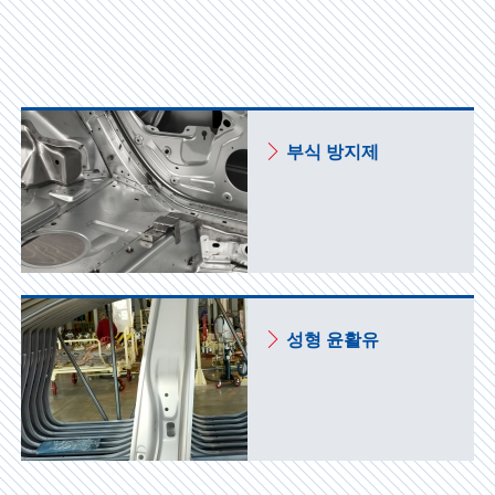
부식 방지제
성형 윤활유