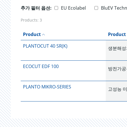
추가 필터 옵션:
EU Ecolabel
BluEV Tech
Products:
3
Product
Product
PLANTOCUT 40 SR(K)
생분해성의
ECOCUT EDF 100
방전가공
PLANTO MIKRO-SERIES
고성능 미