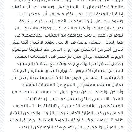
الزيوت الجديدة أما أذا كانت زيوت الأساس من أنتاج شركة
عالمية فهذا ضمان بان المنتج أصلي وسوف يجد المستهلك
إذا قراء العبوة للزيت يجب يذكر فيها من أين مصدر الزيت
وسوف يجد على زيوت فوكس انه من زيت بكر من شركة
بوبراف الألمانية ، وأيضا هناك علامات ومواصفات يجب ان
تتوفر في هذه الزيوت متوافقة مع الهيئات المتخصصة في
هذا المجال تضمن نوعية هذا الزيت . وهذه لا تندرج أنها غش
تجاري أكثر من انه غش في أرواح الناس مع تطرقنا لموضوع
الزيوت المقلدة إلى أي مدى تم حصر هذه المنتجات المقلدة
بفضل مجهودكم الواضح وتعاونكم مع الجهات الرسمية
للحد من انتشارها؟ مجهودات وزارة التجارة ممتازة والجولات
التفتيشية الدائمة التي تقوم بها كانت نتائجها جيدة ونحن على
تعاون مستمر معهم في التبليغ عن المنتجات المقلدة
وأماكن تواجدها . ولكن نرجع نقول انه تثقيف المستهلك هو
الهدف الأساسي والذي نسعى دوما على زيادة تثقيف
المستهلكين . ونلاحظ التحسن في ثلاثة نقاط : 1 – التجاوب
الكامل من قبل الوزارة اتجاه شركات الزيوت والحد من انتشار
ظاهرة الزيوت المقلدة أو ذات الجودة المتدنية ، وإغلاق العديد
من الورش والمعامل التي تصنع هذه النوعية من الزيوت