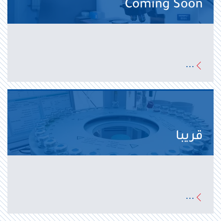
Coming Soon
...
قريبا
...