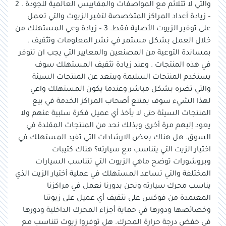
والتي لا تتلائم مع المواصفات والمقاييس العالمية للجودة . 2
– زيادة أعداد المراكز المتخصصة لتغير الزيوت والتي تعمل
على توفير الزيوت الأصلية فقط. 3 – زيادة وعي المستهلك من
خلال العمل بشكل مستمر في نشر المعلومات وتثقيف .
بمساندة التوعية من المصنعين والمعايير التي يجب ان تتوفر
في هذه المنتجات . وعند زيادة تثقيف المستهلك سوف
يستخدم المنتجات السليمة ويبتعد عن المنتجات السيئة
والتي تضره بشكل مباشر وعندما يكون المستهلك واعي
لهذا الشيء سوف يمتنع أصحاب المراكز الخدمة في بيع
المنتجات السيئة حتى لا يأخذ أي عميل فكرة سلبية عنهم ولا
يعود إليهم مرة أخرى وبذلك نحد من المنتجات المقلدة في
السوق. هل هناك بعض الارشادات التي تفيد المستهلك في
اختيار الزيت التي يتناسب مع سيارته؟ هناك كتيبات
وبروشورات توضح ماهي الزيوت التي تتناسب السيارات
المختلفة والتي تساعد المستهلك في عملية أختيار الزيت الذي
يناسب محرك سيارته ونحن بدورنا نعمل في مراكزنا
المعتمدة من فوكس على تثقيف أي عميل على زيوتنا
وخصائصها ودورها في حماية أجزاء المحرك الداخلية ودورها
في خفض درجة حرارة المحرك. هل توفروا زيوت تتناسب مع