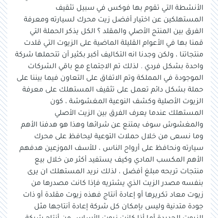
الأنشطة التي تقوم بها فوكس في سبيل تثقيف
المستهلكين عن اختيار أفضل زيت محرك لسيارته ومعرفة
الفرق بين المنتج الأصلي والمقلد ؟ الكل يذكر الحملة التي
قمنا بها في الأعوام القليلة الماضية على الزيوت التي قلدت
منتجاتنا ، ولكن وجدنا انه التكاليف أكبر بكثير أن تتحملها شركة
واحدة بشكل فردي . لذلك تم الاجتماع مع باقي الشركات
الموجودة في المملكة وتم الاتفاق على التعاون فيما بيننا على
حملة بشكل دائم تعمل على تثقيف المستهلك على معرفة
الزيوت الأصلية وكشف النوعية المغشوشة ، كون
المستهلك عندما يعرف الفرق بين الزيت الأصلي
والمغشوش سوف يمتنع عن شرائها وهذا هو هدفنا الأهم
وما نسعى من خلال حملات التوعية ليحافظ على محرك
سيارته ونحافظ على أرواح الناس ، للأسف الموزعين هدفهم
الأهم المكسب المادي وكيف يستفيد أكثر من خلال بيع
منتجات تربحه مبلغ أفضل ، لذلك نريد المستهلك ان يرى
بنفسه مصدر الزيت الذي يشتريه فإذا كانت مصدرها من
زيوت معاد تكريرها أو إعادة أنتاج فهذه زيوت مقلدة أو ذات
جودة متدنية وليس بإمكان كل شركة إعادة أنتاجها مثل