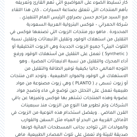
كار تسليط الضوء على المواضيع التي تهم القارئ وتعريفه
بأهم المنتجات التي تتعلق بصناعة السيارات ، كان هذا اللقاء
مع السيد مزاحم حسن بصراوي الرئيس العام التنفيذي ،
شركة الحمراني – فوكس البترولية العربية السعودية
المحدودة . ماهو دور منتجات الزيوت التي تصنعها فوكس في
التقليل من استهلاك الوقود وتقليل الأنبعاثات وتقليل نسبة
التلوث البيئي؟ جميع الزيوت الجديدة وهي الزيوت التخليقية أو
( Synthetic ) تعمل على التقليل من أستهلاك الوقود ورفع
أداء المحرك والتقليل من نسبة الانبعاثات المضرة ، وهو
التوجه العالمي حاليا بكيفية توفير الطاقة والتقليل من
الاستهلاك في الوقود والموارد الطبيعية ، وتوجد الان منتجات
أو زيوت تسمى بـ ( PLANTO ) وهي زيوت مصنوعة من مواد
طبيعية تعمل على التحلل حين توضع في ماء وتصبح مواد
عضوية وهذه المنتجات تشتهر بها فوكس وتميزها عن باقي
الشركات وتم تطوير هذا النوع من الزيوت منذ سبعينات
القرن الماضي . ويفضل استخدام هذه النوعية من الزيوت في
الأماكن القريبة من البحر أو المياه مثل السفن والقوارب
والمولدات التي تتواجد بجانب المسطحات المائية كونها
صديقة للبيئة ولا تعمل على تلوث المصادر الطبيعية. ماهي