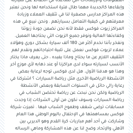
المعلومات والإرشادات التي تساعده في الحفاظ على سيارته
وإبقاءها كالجديدة مهما طال فترة استخدامه لها ونحن نعتبر
هذه المراكز مدارس مصغرة لنا في تثقيف العملاء وزيادة
معرفتهم في كيفية التعامل بسيارتهم . ونحن نبيع في هذه
المراكز زيوت فوكس فقط لأنه نحن نضمن جودة زيوتنا
وكفاءتها العالية ونوفر جميع الزيوت التي يحتاجها العميل.
ونفخر بأننا نخدم أكثر من 180 ألف سيارة بشكل دوري وهؤلاء
عملاء لزيوت فوكس نعمل على تلبية احتياجاتهم ونقدم لهم
التثقيف اللازم عن ما يحتاج وماذا يفيده ، حتى يعرف ماذا يختار
الأنسب لسيارته سواء لدى مراكزنا أو عند ذهابه لأي موزع أخر
وهذا هو هدفنا الأول. هل لدى فوكس توجه لرعاية بعض
الأنشطة الرياضية الأخرى مثل رياضة السيارات ؟ اشتركنا في
رعاية رالي حائل في السنوات السابقة وبعض الأنشطة
الرياضية ولكن نحن نبحث عن رياضة تحتضن الشباب في
رياضة السيارات وسوف نكون من أولى الشركات إذا وجدت
مسابقات ترضي شغف وطموح الشباب فيها . تميزت شركة
فوكس بمساهمتها في الإحتفال باليوم الوطني هذا العام
وشاركت في أحد أهم مباريات كرة القدم وهو الديربي بين
الأهلي والإتحاد وضح لنا عن هذه المشاركة وماهي الرساله