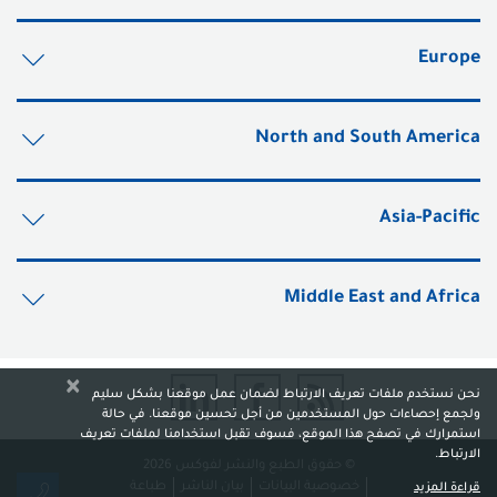
Europe
North and South America
Asia-Pacific
Middle East and Africa
×
نحن نستخدم ملفات تعريف الارتباط لضمان عمل موقعنا بشكل سليم
ولجمع إحصاءات حول المستخدمين من أجل تحسين موقعنا. في حالة
استمرارك في تصفح هذا الموقع، فسوف تقبل استخدامنا لملفات تعريف
الارتباط.
© حقوق الطبع والنشر لفوكس 2026
خصوصية البيانات
بيان الناشر
‏‏طباعة
قراءة المزيد