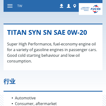
跳
Login
Worldwide
TW
下
到
显
载
内
示
容
或
隐
TITAN SYN SN SAE 0W-20
藏
导
Super High Performance, fuel-economy engine oil
航
for a variety of gasoline engines in passenger cars.
Good cold starting behaviour and low oil
consumption.
行业
Automotive
Consumer, aftermarket