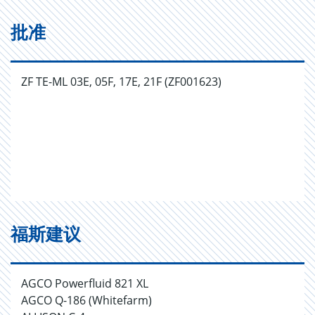
批准
ZF TE-ML 03E, 05F, 17E, 21F (ZF001623)
福斯建议
AGCO Powerfluid 821 XL
AGCO Q-186 (Whitefarm)