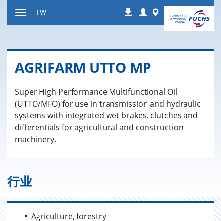
跳
Login
Worldwide
TW
下
到
显
载
内
示
容
或
隐
AGRIFARM UTTO MP
藏
导
Super High Performance Multifunctional Oil
航
(UTTO/MFO) for use in transmission and hydraulic
systems with integrated wet brakes, clutches and
differentials for agricultural and construction
machinery.
行业
Agriculture, forestry